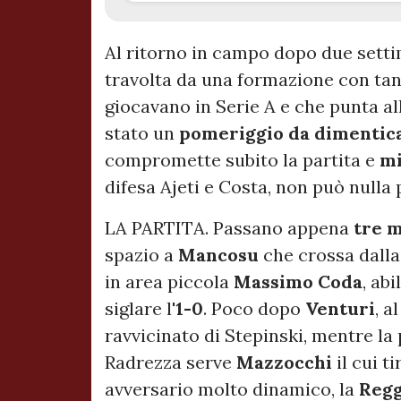
Al ritorno in campo dopo due setti
travolta da una formazione con tant
giocavano in Serie A e che punta a
stato un
pomeriggio da dimentic
compromette subito la partita e
mi
difesa Ajeti e Costa, non può nulla 
LA PARTITA. Passano appena
tre
m
spazio a
Mancosu
che crossa dalla
in area piccola
Massimo
Coda
, abi
siglare l'
1-0
. Poco dopo
Venturi
, a
ravvicinato di Stepinski, mentre la 
Radrezza serve
Mazzocchi
il cui t
avversario molto dinamico, la
Regg