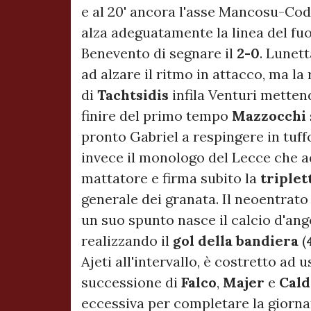
e al 20' ancora l'asse Mancosu-Coda
alza adeguatamente la linea del fu
Benevento di segnare il
2-0
. Lunet
ad alzare il ritmo in attacco, ma la 
di
Tachtsidis
infila Venturi metten
finire del primo tempo
Mazzocchi
pronto Gabriel a respingere in tuffo
invece il monologo del Lecce che ad
mattatore e firma subito la
triplet
generale dei granata. Il neoentrat
un suo spunto nasce il calcio d'an
realizzando il
gol della bandiera
(
Ajeti all'intervallo, è costretto ad u
successione di
Falco
,
Majer
e
Cald
eccessiva per completare la giorna