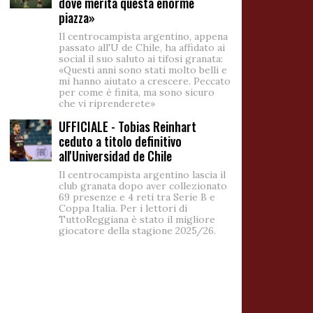
dove merita questa enorme
piazza»
Il centrocampista argentino, appena
passato all'U de Chile, ha affidato ai
social il suo saluto ai tifosi granata:
«Questi anni sono stati molto belli e
mi hanno aiutato a crescere. Peccato
per come è finita, ma sono sicuro
che vi riprenderete»
UFFICIALE - Tobias Reinhart
ceduto a titolo definitivo
all'Universidad de Chile
Il centrocampista argentino lascia il
club granata dopo aver collezionato
69 presenze e 4 reti tra Serie B e
Coppa Italia. Per i lettori di
TuttoReggiana è stato il migliore
giocatore della stagione 2025/26.