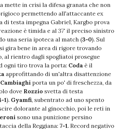
 mette in crisi la difesa granata che non
origioco permettendo all'attaccante ex
ta di testa impegna Gabriel, Kargbo prova
reazione è timida e al 37' il preciso sinistro
do una seria ipoteca al match (
3-0
). Sul
si gira bene in area di rigore trovando
, al rientro dagli spogliatoi prosegue
 ogni tiro trova la porta:
Coda
è il
ta
approfittando di un'altra disattenzione
o
Cambiaghi
porta un po' di freschezza, da
golo dove
Rozzio
svetta di testa
4-1
).
Gyamfi
, subentrato ad uno spento
scire dolorante al ginocchio, poi le reti in
eroni
sono una punizione persino
taccia della Reggiana:
7-1
. Record negativo