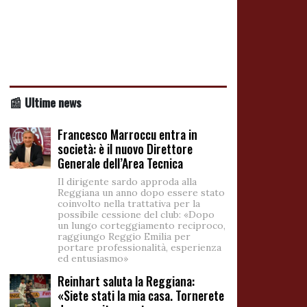
📰 Ultime news
Francesco Marroccu entra in
società: è il nuovo Direttore
Generale dell’Area Tecnica
Il dirigente sardo approda alla
Reggiana un anno dopo essere stato
coinvolto nella trattativa per la
possibile cessione del club: «Dopo
un lungo corteggiamento reciproco,
raggiungo Reggio Emilia per
portare professionalità, esperienza
ed entusiasmo»
Reinhart saluta la Reggiana:
«Siete stati la mia casa. Tornerete