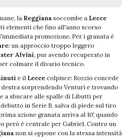
mane, la
Reggiana
soccombe a
Lecce
i elementi che fino all'anno scorso
ll'immediata promozione. Per i granata è
are
: un approccio troppo leggero
ster Alvini
, pur avendo recuperato in
per colmare il divario tecnico.
inuti
e il
Lecce
colpisce: Rozzio concede
 destra sorprendendo Venturi e trovando
le a sbucare alle spalle di Libutti per
l debutto in Serie B, salva di piede sul tiro
prima azione granata arriva al 10', quando
iro però è centrale per Gabriel. Contro un
iana
non si oppone con la stessa intensità