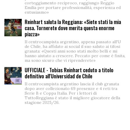
corteggiamento reciproco, raggiungo Reggio
Emilia per portare professionalità, esperienza ed
entusiasmo»
Reinhart saluta la Reggiana: «Siete stati la mia
casa. Tornerete dove merita questa enorme
piazza»
Il centrocampista argentino, appena passato all'U
de Chile, ha affidato ai social il suo saluto ai tifosi
granata: «Questi anni sono stati molto belli e mi
hanno aiutato a crescere. Peccato per come è finita,
ma sono sicuro che vi riprenderete»
UFFICIALE - Tobias Reinhart ceduto a titolo
definitivo all'Universidad de Chile
Il centrocampista argentino lascia il club granata
dopo aver collezionato 69 presenze e 4 reti tra
Serie B e Coppa Italia. Per i lettori di
TuttoReggiana è stato il migliore giocatore della
stagione 2025/26.