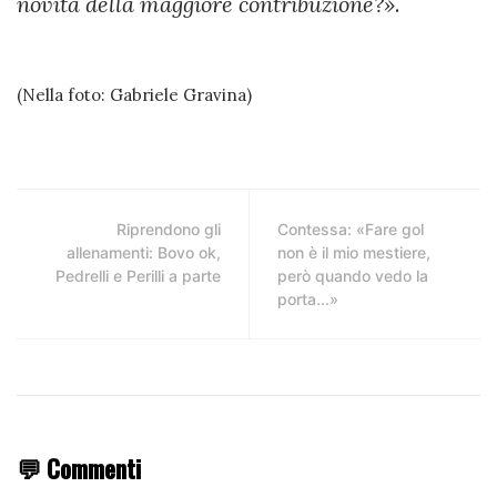
novità della maggiore contribuzione?»
.
(Nella foto: Gabriele Gravina)
Riprendono gli
Contessa: «Fare gol
allenamenti: Bovo ok,
non è il mio mestiere,
Pedrelli e Perilli a parte
però quando vedo la
porta...»
💬 Commenti