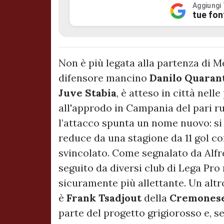
Aggiungi
tue fon
Non è più legata alla partenza di M
difensore mancino
Danilo Quaran
Juve Stabia
, è atteso in città nel
all'approdo in Campania del pari ruo
l’attacco spunta un nome nuovo: si 
reduce da una stagione da 11 gol c
svincolato. Come segnalato da Alfr
seguito da diversi club di Lega Pro 
sicuramente più allettante. Un altr
è
Frank Tsadjout
della
Cremones
parte del progetto grigiorosso e, s