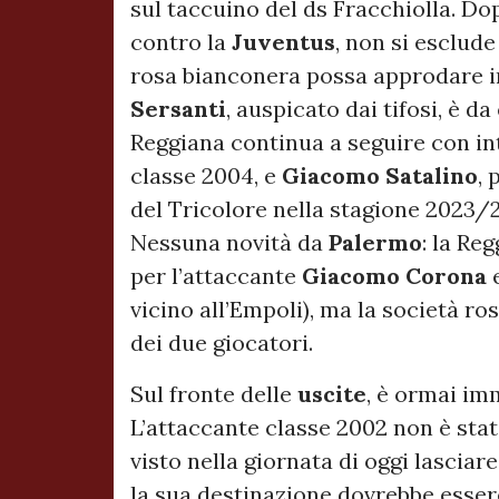
sul taccuino del ds Fracchiolla. Do
contro la
Juventus
, non si esclude
rosa bianconera possa approdare in
Sersanti
, auspicato dai tifosi, è 
Reggiana continua a seguire con i
classe 2004, e
Giacomo Satalino
, 
del Tricolore nella stagione 2023/2
Nessuna novità da
Palermo
: la Re
per l’attaccante
Giacomo Corona
vicino all’Empoli), ma la società r
dei due giocatori.
Sul fronte delle
uscite
, è ormai im
L’attaccante classe 2002 non è stat
visto nella giornata di oggi lasciar
la sua destinazione dovrebbe esser