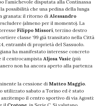
po l’amichevole disputata alla Continassa
 la possibilità che una pedina della lunga
 granata: il ritorno di
Alessandro
da escludere (almeno per il momento). La
nteresse
Filippo Missori
, terzino destro
portiere classe ‘99 già transitato nella Città
4, entrambi di proprietà del Sassuolo.
ggiana ha manifestato interesse concreto
e il centrocampista
Aljosa
Vasic
(più
osanero non ha ancora aperto alla partenza
minente la cessione di
Matteo Maggio
.
o utilizzato sabato a Torino ed è stato
e anzitempo il centro sportivo di via Agosti:
e il
Crotone
, in Serie C. Si valutano