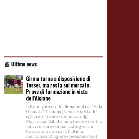
📰 Ultime news
Girma torna a disposizione di
Tesser, ma resta sul mercato.
Prove di formazione in vista
dell’Alcione
Ultimo giorno di allenamenti al "Villa
Granata" Training Centre sotto lo
sguardo attento del nuovo dg
Marroccu. Sabato amichevole contro
un avversario di pari categoria a
Cavola, ma non sarà l'ultima:
mercoledì 12 agosto possibile test