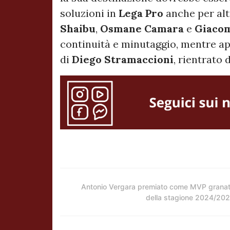
soluzioni in
Lega Pro
anche per alt
Shaibu
,
Osmane Camara
e
Giacom
continuità e minutaggio, mentre ap
di
Diego Stramaccioni
, rientrato 
Antonio Vergara premiato come MVP grana
della stagione 2024/20