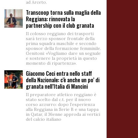
ad Arceto.
Transcoop torna sulla maglia della
Reggiana: rinnovata la
partnership con il club granata
Il colosso reggiano dei trasporti
sarà terzo sponsor frontale della
prima squadra maschile e secondo
sponsor della formazione femminile.
Genitoni: «Vogliamo dare un segnale
e sostenere la proprietà in questo
momento di ripartenza».
Giacomo Ceci entra nello staff
della Nazionale: c’è anche un po’ di
granata nell’Italia di Mancini
Il preparatore atletico reggiano è
stato scelto dal c.t. per il nuovo
corso azzurro: dopo l’esperienza
alla Reggiana in Serie B e una tappa
in Qatar, il 36enne approda ai vertici
del calcio italiano