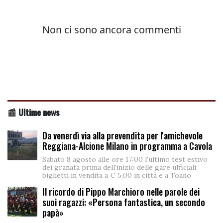
📰 Ultime news
Da venerdì via alla prevendita per l'amichevole
Reggiana-Alcione Milano in programma a Cavola
Sabato 8 agosto alle ore 17:00 l'ultimo test estivo
dei granata prima dell'inizio delle gare ufficiali:
biglietti in vendita a € 5,00 in città e a Toano
Il ricordo di Pippo Marchioro nelle parole dei
suoi ragazzi: «Persona fantastica, un secondo
papà»