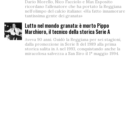
Dario Morello, Nico Facciolo e Max Esposito
ricordano l’allenatore che ha portato la Reggiana
nell’olimpo del calcio italiano: «Ha fatto innamorare
tantissima gente dei granata»
Lutto nel mondo granata: è morto Pippo
Marchioro, il tecnico della storica Serie A
Aveva 90 anni. Guidò la Reggiana per sei stagioni,
dalla promozione in Serie B del 1989 alla prima
storica salita in A nel 1993, conquistando anche la
miracolosa salvezza a San Siro il 1° maggio 1994.