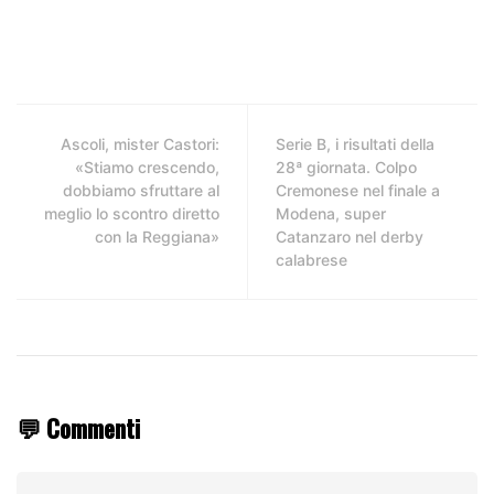
Ascoli, mister Castori:
Serie B, i risultati della
«Stiamo crescendo,
28ª giornata. Colpo
dobbiamo sfruttare al
Cremonese nel finale a
meglio lo scontro diretto
Modena, super
con la Reggiana»
Catanzaro nel derby
calabrese
💬 Commenti