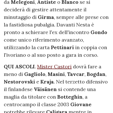
da
Melegoni
,
Antiste
o
Blanco
se si
deciderà di gestire attentamente il
minutaggio di
Girma
, sempre alle prese con
la fastidiosa pubalgia. Davanti Nesta è
pronto a schierare l'ex dell'incontro
Gondo
come unico riferimento avanzato,
utilizzando la carta
Pettinari
in coppia con
l'ivoriano o al suo posto a gara in corso.
QUI ASCOLI
.
Mister Castori
dovrà fare a
meno di
Gagliolo
,
Masini
,
Tavcar
,
Bogdan
,
Nestorovski
e
Kraja
. Nel terzetto difensivo
il finlandese
Väisänen
si contende una
maglia da titolare con
Botteghin
, a
centrocampo il classe 2003
Giovane
potrebbe rilevare
Caligara
mentre in