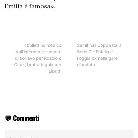
Emilia è famosa».
Il bollettino medico
Semifinali Coppa Italia
dall'infermeria: sospiro
Serie C - Entella e
di sollievo per Rozzio e
Foggia ok nelle gare
Cauz, brutta tegola per
d'andata
Libutti
💬 Commenti