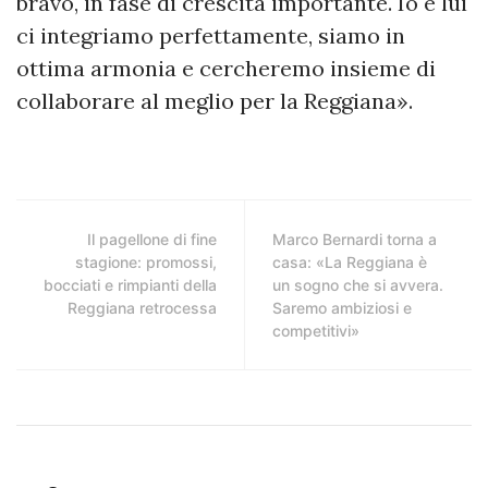
bravo, in fase di crescita importante. Io e lui
ci integriamo perfettamente, siamo in
ottima armonia e cercheremo insieme di
collaborare al meglio per la Reggiana».
Il pagellone di fine
Marco Bernardi torna a
stagione: promossi,
casa: «La Reggiana è
bocciati e rimpianti della
un sogno che si avvera.
Reggiana retrocessa
Saremo ambiziosi e
competitivi»