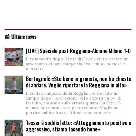
📰 Ultime news
[LIVE] Speciale post Reggiana-Alcione Milano 1-0
Il commento dopo il test di Cavola vinto contro un
avversario di pari categoria, tra campo, società e
mercato
Bertagnoli: «Sto bene in granata, non ho chiesto
di andare. Voglio riportare la Reggiana in alto»
Il centrocampista della Reggiana è tornato in
campo dopo l'operazione: «Ho ancora un po' di
fastidio, ma sono sulla strada giusta. La Serie B
manca, però non sono preoccupato. Vogliamo
partire subito forte, i tifosi sono con noi»
Tesser è soddisfatto: «Atteggiamento positivo e
aggressivo, stiamo facendo bene»