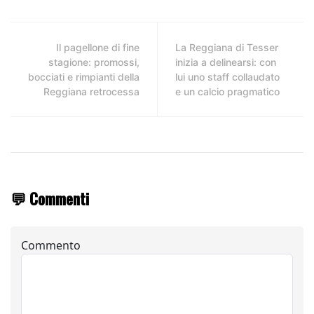
Il pagellone di fine
La Reggiana di Tesser
stagione: promossi,
inizia a delinearsi: con
bocciati e rimpianti della
lui uno staff collaudato
Reggiana retrocessa
e un calcio pragmatico
💬 Commenti