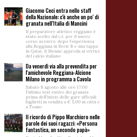
Giacomo Ceci entra nello staff
della Nazionale: c’è anche un po’ di
granata nell’Italia di Mancini
Il preparatore atletico reggiano è
stato scelto dal c.t. per il nuovo
corso azzurro: dopo l’esperienza
alla Reggiana in Serie B e una tappa
in Qatar, il 36enne approda ai vertici
del calcio italiano
Da venerdì via alla prevendita per
l'amichevole Reggiana-Alcione
Milano in programma a Cavola
Sabato 8 agosto alle ore 17:00
l'ultimo test estivo dei granata
prima dell'inizio delle gare ufficiali:
biglietti in vendita a € 5,00 in città e
a Toano
Il ricordo di Pippo Marchioro nelle
parole dei suoi ragazzi: «Persona
fantastica, un secondo papà»