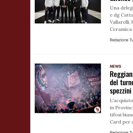
Una deleg
e dg Catta
Vallarelli
Ceramica 
Redazione T
NEWS
Reggiana
del turn
spezzini
L'acquisto 
in Provinc
tifosi bia
Card per a
Redazione T