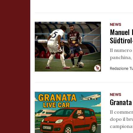
NEWS
Manuel 
Südtiro
Il numero 
panchina, 
Redazione T
NEWS
Granata 
Il comment
dopo il br
campiona