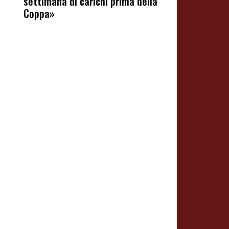
settimana di carichi prima della
Coppa»