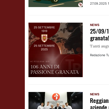
27.09.2025 
NEWS
25/09/1
granata
Tanti augu
Redazione T
NEWS
Reggiana
aziende 