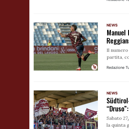
NEWS
Manuel 
Reggian
Il numero 
partita, c
Redazione T
NEWS
Südtirol
“Druso”:
Sabato 27
la quinta 