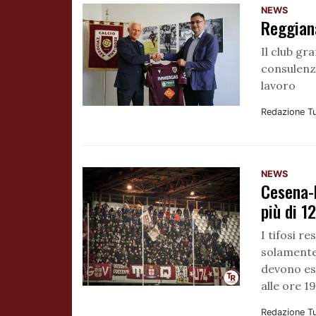
NEWS
Reggiana
Il club gr
consulenza
lavoro
Redazione T
NEWS
Cesena-
più di 1
I tifosi r
solamente 
devono es
alle ore 1
Redazione T