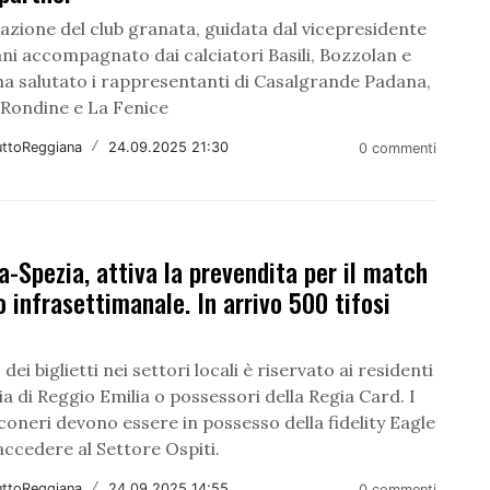
azione del club granata, guidata dal vicepresidente
ni accompagnato dai calciatori Basili, Bozzolan e
, ha salutato i rappresentanti di Casalgrande Padana,
Rondine e La Fenice
uttoReggiana
/
24.09.2025 21:30
0 commenti
-Spezia, attiva la prevendita per il match
o infrasettimanale. In arrivo 500 tifosi
dei biglietti nei settori locali è riservato ai residenti
ia di Reggio Emilia o possessori della Regia Card. I
nconeri devono essere in possesso della fidelity Eagle
ccedere al Settore Ospiti.
uttoReggiana
/
24.09.2025 14:55
0 commenti