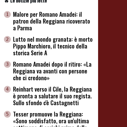
🔥 Le notizie più lette
Malore per Romano Amadei: il
1
patron della Reggiana ricoverato
a Parma
Lutto nel mondo granata: è morto
2
Pippo Marchioro, il tecnico della
storica Serie A
Romano Amadei dopo il ritiro: «La
3
Reggiana va avanti con persone
che ci credono»
Reinhart verso il Cile, la Reggiana
4
è pronta a salutare il suo regista.
Sullo sfondo c'è Castagnetti
Tesser promuove la Reggiana:
5
«Sono soddisfatto, ora un'ultima