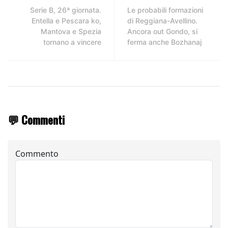
Serie B, 26ª giornata.
Le probabili formazioni
Entella e Pescara ko,
di Reggiana-Avellino.
Mantova e Spezia
Ancora out Gondo, si
tornano a vincere
ferma anche Bozhanaj
💬 Commenti