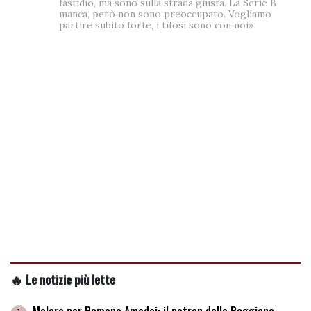
fastidio, ma sono sulla strada giusta. La Serie B
manca, però non sono preoccupato. Vogliamo
partire subito forte, i tifosi sono con noi»
🔥 Le notizie più lette
Malore per Romano Amadei: il patron della Reggiana