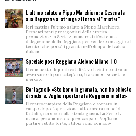
L’ultimo saluto a Pippo Marchioro: a Cesena la
sua Reggiana si stringe attorno al “mister”
Ieri mattina l’ultimo saluto a Pippo Marchioro.
Presenti tanti protagonisti della storica
promozione in Serie A, numerosi tifosi e una
delegazione della Reggiana per rendere omaggio al
tecnico che portò i granata nell’olimpo del calcio
italiano.
Speciale post Reggiana-Alcione Milano 1-0
Il commento dopo il test di Cavola vinto contro un
avversario di pari categoria, tra campo, società e
mercato
Bertagnoli: «Sto bene in granata, non ho chiesto
di andare. Voglio riportare la Reggiana in alto»
Il centrocampista della Reggiana è tornato in
campo dopo l'operazione: «Ho ancora un po' di
fastidio, ma sono sulla strada giusta. La Serie B
manca, però non sono preoccupato. Vogliamo
partire subito forte, i tifosi sono con noi»