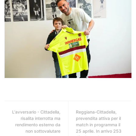
L'avversario - Cittadella,
Reggiana-Cittadella,
risalita interrotta ma
prevendita attiva per il
rendimento esterno da
match in programma il
non sottovalutare
25 aprile. In arrivo 253