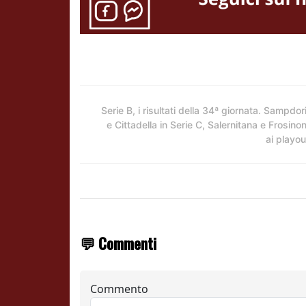
Serie B, i risultati della 34ª giornata. Sampdor
e Cittadella in Serie C, Salernitana e Frosino
ai playou
💬 Commenti