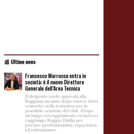
📰 Ultime news
Francesco Marroccu entra in
società: è il nuovo Direttore
Generale dell’Area Tecnica
Il dirigente sardo approda alla
Reggiana un anno dopo essere stato
coinvolto nella trattativa per la
possibile cessione del club: «Dopo
un lungo corteggiamento reciproco,
raggiungo Reggio Emilia per
portare professionalità, esperienza
ed entusiasmo»