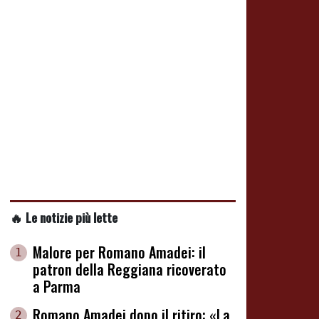
🔥 Le notizie più lette
Malore per Romano Amadei: il
1
patron della Reggiana ricoverato
a Parma
Romano Amadei dopo il ritiro: «La
2