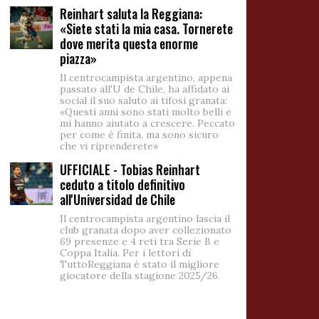
Reinhart saluta la Reggiana:
«Siete stati la mia casa. Tornerete
dove merita questa enorme
piazza»
Il centrocampista argentino, appena
passato all'U de Chile, ha affidato ai
social il suo saluto ai tifosi granata:
«Questi anni sono stati molto belli e
mi hanno aiutato a crescere. Peccato
per come è finita, ma sono sicuro
che vi riprenderete»
UFFICIALE - Tobias Reinhart
ceduto a titolo definitivo
all'Universidad de Chile
Il centrocampista argentino lascia il
club granata dopo aver collezionato
69 presenze e 4 reti tra Serie B e
Coppa Italia. Per i lettori di
TuttoReggiana è stato il migliore
giocatore della stagione 2025/26.