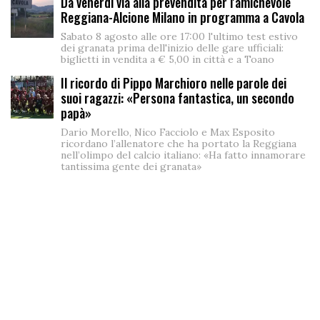
Da venerdì via alla prevendita per l'amichevole
Reggiana-Alcione Milano in programma a Cavola
Sabato 8 agosto alle ore 17:00 l'ultimo test estivo
dei granata prima dell'inizio delle gare ufficiali:
biglietti in vendita a € 5,00 in città e a Toano
Il ricordo di Pippo Marchioro nelle parole dei
suoi ragazzi: «Persona fantastica, un secondo
papà»
Dario Morello, Nico Facciolo e Max Esposito
ricordano l’allenatore che ha portato la Reggiana
nell’olimpo del calcio italiano: «Ha fatto innamorare
tantissima gente dei granata»