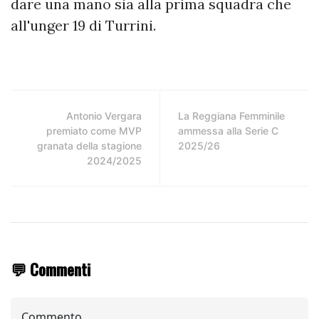
dare una mano sia alla prima squadra che
all'unger 19 di Turrini.
Antonio Vergara
La Reggiana Femminile
premiato come MVP
ammessa alla Serie C
granata della stagione
2025/26
2024/2025
💬 Commenti