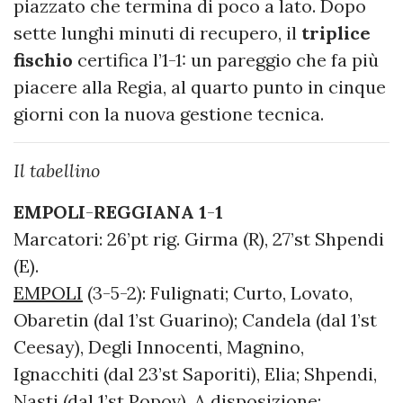
piazzato che termina di poco a lato. Dopo
sette lunghi minuti di recupero, il
triplice
fischio
certifica l’1-1: un pareggio che fa più
piacere alla Regia, al quarto punto in cinque
giorni con la nuova gestione tecnica.
Il tabellino
EMPOLI
-
REGGIANA
1
-
1
Marcatori: 26’pt rig. Girma (R), 27’st Shpendi
(E).
EMPOLI
(3-5-2): Fulignati; Curto, Lovato,
Obaretin (dal 1’st Guarino); Candela (dal 1’st
Ceesay), Degli Innocenti, Magnino,
Ignacchiti (dal 23’st Saporiti), Elia; Shpendi,
Nasti (dal 1’st Popov). A disposizione: