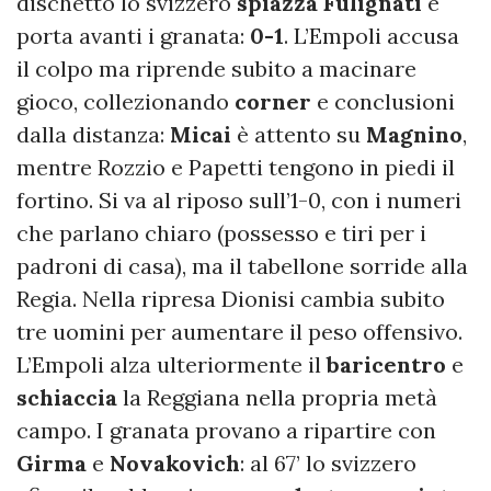
dischetto lo svizzero
spiazza Fulignati
e
porta avanti i granata:
0-1
. L’Empoli accusa
il colpo ma riprende subito a macinare
gioco, collezionando
corner
e conclusioni
dalla distanza:
Micai
è attento su
Magnino
,
mentre Rozzio e Papetti tengono in piedi il
fortino. Si va al riposo sull’1-0, con i numeri
che parlano chiaro (possesso e tiri per i
padroni di casa), ma il tabellone sorride alla
Regia. Nella ripresa Dionisi cambia subito
tre uomini per aumentare il peso offensivo.
L’Empoli alza ulteriormente il
baricentro
e
schiaccia
la Reggiana nella propria metà
campo. I granata provano a ripartire con
Girma
e
Novakovich
: al 67’ lo svizzero