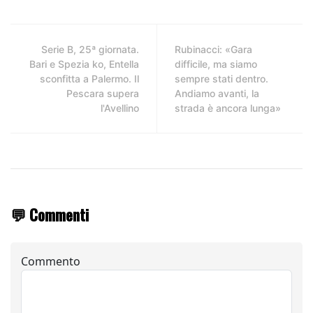
Serie B, 25ª giornata.
Rubinacci: «Gara
Bari e Spezia ko, Entella
difficile, ma siamo
sconfitta a Palermo. Il
sempre stati dentro.
Pescara supera
Andiamo avanti, la
l'Avellino
strada è ancora lunga»
💬 Commenti