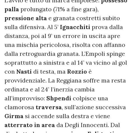
L’avvio è tutto di marca empolese:
possesso
palla
prolungato (71% a fine gara),
pressione alta
e granata costretti subito
sulla difensiva. Al 5’
Ignacchiti
prova dalla
distanza, poi al 9’ un errore in uscita apre
una mischia pericolosa, risolta con affanno
dalla retroguardia granata. L’Empoli spinge
soprattutto a sinistra e al 14’ va vicino al gol
con
Nasti
di testa, ma
Rozzio
è
provvidenziale. La Reggiana soffre ma resta
ordinata e al 24’ l’inerzia cambia
all’improvviso:
Shpendi
colpisce una
clamorosa
traversa
, sull’azione successiva
Girma
si accende sulla destra e viene
atterrato in area
da Degli Innocenti. Dal