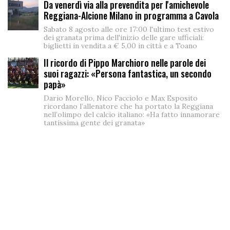
Da venerdì via alla prevendita per l'amichevole
Reggiana-Alcione Milano in programma a Cavola
Sabato 8 agosto alle ore 17:00 l'ultimo test estivo
dei granata prima dell'inizio delle gare ufficiali:
biglietti in vendita a € 5,00 in città e a Toano
Il ricordo di Pippo Marchioro nelle parole dei
suoi ragazzi: «Persona fantastica, un secondo
papà»
Dario Morello, Nico Facciolo e Max Esposito
ricordano l’allenatore che ha portato la Reggiana
nell’olimpo del calcio italiano: «Ha fatto innamorare
tantissima gente dei granata»