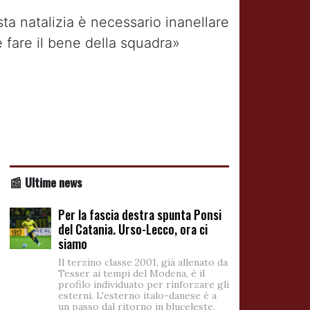
osta natalizia è necessario inanellare
e fare il bene della squadra»
📰 Ultime news
Per la fascia destra spunta Ponsi
del Catania. Urso-Lecco, ora ci
siamo
Il terzino classe 2001, già allenato da
Tesser ai tempi del Modena, è il
profilo individuato per rinforzare gli
esterni. L'esterno italo-danese è a
un passo dal ritorno in bluceleste,