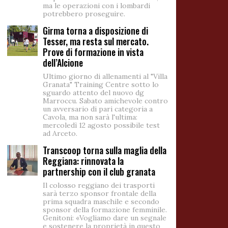
ma le operazioni con i lombardi
potrebbero proseguire.
Girma torna a disposizione di
Tesser, ma resta sul mercato.
Prove di formazione in vista
dell’Alcione
Ultimo giorno di allenamenti al "Villa
Granata" Training Centre sotto lo
sguardo attento del nuovo dg
Marroccu. Sabato amichevole contro
un avversario di pari categoria a
Cavola, ma non sarà l'ultima:
mercoledì 12 agosto possibile test
ad Arceto.
Transcoop torna sulla maglia della
Reggiana: rinnovata la
partnership con il club granata
Il colosso reggiano dei trasporti
sarà terzo sponsor frontale della
prima squadra maschile e secondo
sponsor della formazione femminile.
Genitoni: «Vogliamo dare un segnale
e sostenere la proprietà in questo