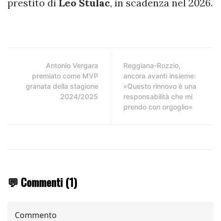
prestito di
Leo
Štulac
, in scadenza nel 2026.
Antonio Vergara
Reggiana-Rozzio,
premiato come MVP
ancora avanti insieme:
granata della stagione
«Questo rinnovo è una
2024/2025
responsabilità che mi
prendo con orgoglio»
💬 Commenti (1)