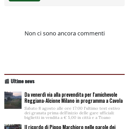
📰 Ultime news
Da venerdì via alla prevendita per l'amichevole
Reggiana-Alcione Milano in programma a Cavola
Sabato 8 agosto alle ore 17:00 l'ultimo test estivo
dei granata prima dell'inizio delle gare ufficiali:
biglietti in vendita a € 5,00 in città e a Toano
Il ricordo di Pippo Marchioro nelle parole dei