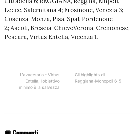
Cittadella 6; REGGIANA, Reggina, Empoli,
Lecce, Salernitana 4; Frosinone, Venezia 3;
Cosenza, Monza, Pisa, Spal, Pordenone
2; Ascoli, Brescia, ChievoVerona, Cremonese,
Pescara, Virtus Entella, Vicenza 1.
L'avversario - Virtus
Gli highlights di
Entella, l'obiettivo
Reggiana-Monopoli 6-5
minimo è la salvezza
💬 Commenti