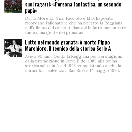
suoi ragazzi: «Persona fantastica, un secondo
papà»
Dario Morello, Nico Facciolo e Max Esposito
ricordano l’allenatore che ha portato la Reggiana
nell’olimpo del calcio italiano: «Ha fatto innamorare
tantissima gente dei granata»
Lutto nel mondo granata: è morto Pippo
Marchioro, il tecnico della storica Serie A
Aveva 90 anni. Guidò la Reggiana per sei stagioni,
dalla promozione in Serie B del 1989 alla prima
storica salita in A nel 1993, conquistando anche la
miracolosa salvezza a San Siro il 1° maggio 1994.