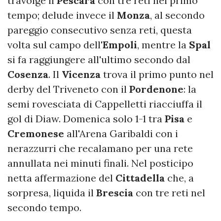
travolge il
Pescara
con tre reti nel primo
tempo; delude invece il
Monza
, al secondo
pareggio consecutivo senza reti, questa
volta sul campo dell'
Empoli
, mentre la
Spal
si fa raggiungere all'ultimo secondo dal
Cosenza
. Il
Vicenza
trova il primo punto nel
derby del Triveneto con il
Pordenone
: la
semi rovesciata di Cappelletti riacciuffa il
gol di Diaw. Domenica solo 1-1 tra
Pisa
e
Cremonese
all'Arena Garibaldi con i
nerazzurri che recalamano per una rete
annullata nei minuti finali. Nel posticipo
netta affermazione del
Cittadella
che, a
sorpresa, liquida il
Brescia
con tre reti nel
secondo tempo.