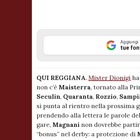
Aggiungi
tue fon
QUI REGGIANA
.
Mister Dionigi
ha
non c’è
Maisterra
, tornato alla Pr
Seculin
,
Quaranta
,
Rozzio
,
Sampir
si punta al rientro nella prossima ga
prendendo alla lettera le parole del 
gare,
Magnani
non dovrebbe partire
“bonus” nel derby: a protezione di