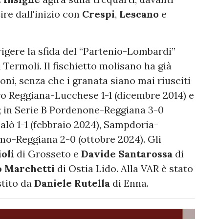
re dall'inizio con
Crespi
,
Lescano
e
irigere la sfida del “Partenio-Lombardi”
 Termoli. Il fischietto molisano ha già
oni, senza che i granata siano mai riusciti
Pro Reggiana-Lucchese 1-1 (dicembre 2014) e
; in Serie B Pordenone-Reggiana 3-0
alò 1-1 (febbraio 2024), Sampdoria-
mo-Reggiana 2-0 (ottobre 2024). Gli
ioli
di Grosseto e
Davide Santarossa
di
 Marchetti
di Ostia Lido. Alla VAR è stato
stito da
Daniele Rutella
di Enna.