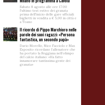
Milano in programma a Cavola
Sabato 8 agosto alle ore 17:00
l'ultimo test estivo dei granata
prima dell'inizio delle gare ufficiali:
biglietti in vendita a € 5,00 in città e
a Toano
Il ricordo di Pippo Marchioro nelle
parole dei suoi ragazzi: «Persona
fantastica, un secondo papà»
Dario Morello, Nico Facciolo e Max
Esposito ricordano l’allenatore che
ha portato la Reggiana nell’olimpo
del calcio italiano: «Ha fatto
innamorare tantissima gente dei
granata»