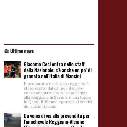
📰 Ultime news
Giacomo Ceci entra nello staff
della Nazionale: c’è anche un po’ di
granata nell’Italia di Mancini
Il preparatore atletico reggiano è
stato scelto dal c.t. per il nuovo
corso azzurro: dopo l’esperienza
alla Reggiana in Serie B e una tappa
in Qatar, il 36enne approda ai vertici
del calcio italiano
Da venerdì via alla prevendita per
l'amichevole Reggiana-Alcione