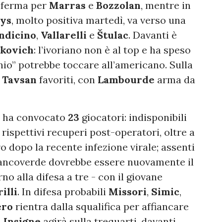
onferma per
Marras
e
Bozzolan
, mentre in
lys
, molto positiva martedì, va verso una
ndicino
,
Vallarelli
e
Štulac
. Davanti è
kovich
: l’ivoriano non è al top e ha speso
nio” potrebbe toccare all’americano. Sulla
e
Tavsan
favoriti, con
Lambourde
arma da
ha convocato
23
giocatori: indisponibili
rispettivi recuperi post-operatori, oltre a
o dopo la recente infezione virale; assenti
iancoverde dovrebbe essere nuovamente il
no alla difesa a tre - con il giovane
illi
. In difesa probabili
Missori
,
Simic
,
ero
rientra dalla squalifica per affiancare
.
Insigne
agirà sulla trequarti, davanti