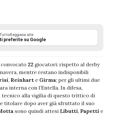
 TuttoReggiana alle
ti preferite su Google
 convocato
22
giocatori: rispetto al derby
imavera, mentre restano indisponibili
isi
,
Reinhart
e
Girma
; per gli ultimi due
ra interna con l’Entella. In difesa,
tecnico alla vigilia di questo trittico di
 titolare dopo aver già sfruttato il suo
Motta
sono quindi attesi
Libutti
,
Papetti
e