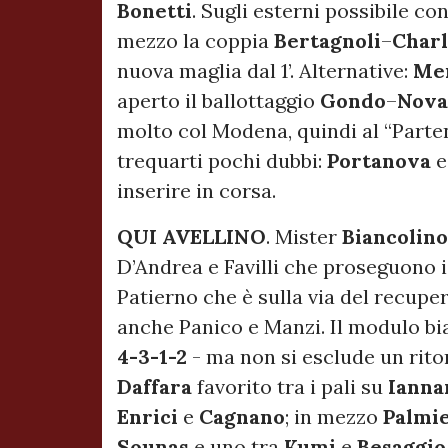
Bonetti
. Sugli esterni possibile c
mezzo la coppia
Bertagnoli
–
Char
nuova maglia dal 1’. Alternative:
Me
aperto il ballottaggio
Gondo
–
Nova
molto col Modena, quindi al “Parte
trequarti pochi dubbi:
Portanova
inserire in corsa.
QUI AVELLINO
. Mister
Biancolino
D’Andrea e Favilli che proseguono i 
Patierno che è sulla via del recuper
anche Panico e Manzi. Il modulo b
4-3-1-2
- ma non si esclude un ritor
Daffara
favorito tra i pali su
Iannar
Enrici
e
Cagnano
; in mezzo
Palmi
Sounas
e uno tra
Kumi
e
Besaggio