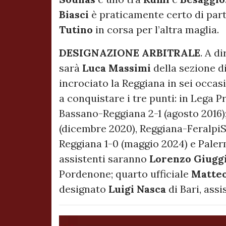
Biasci
è praticamente certo di parti
Tutino
in corsa per l’altra maglia.
DESIGNAZIONE ARBITRALE
. A d
sarà
Luca Massimi
della sezione di
incrociato la Reggiana in sei occasi
a conquistare i tre punti: in Lega 
Bassano-Reggiana 2-1 (agosto 2016)
(dicembre 2020), Reggiana-FeralpiS
Reggiana 1-0 (maggio 2024) e Paler
assistenti saranno
Lorenzo Giugg
Pordenone; quarto ufficiale
Matteo
designato
Luigi Nasca
di Bari, assi