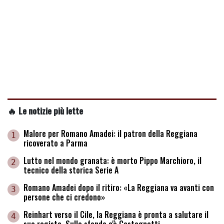
🔥 Le notizie più lette
Malore per Romano Amadei: il patron della Reggiana
1
ricoverato a Parma
Lutto nel mondo granata: è morto Pippo Marchioro, il
2
tecnico della storica Serie A
Romano Amadei dopo il ritiro: «La Reggiana va avanti con
3
persone che ci credono»
Reinhart verso il Cile, la Reggiana è pronta a salutare il
4
suo regista. Sullo sfondo c'è Castagnetti