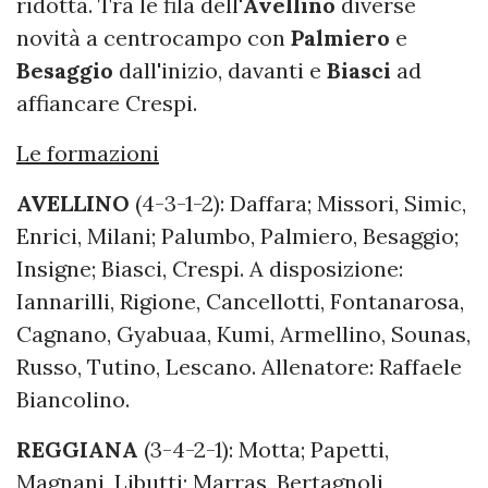
ridotta. Tra le fila dell'
Avellino
diverse
novità a centrocampo con
Palmiero
e
Besaggio
dall'inizio, davanti e
Biasci
ad
affiancare Crespi.
Le formazioni
AVELLINO
(4-3-1-2): Daffara; Missori, Simic,
Enrici, Milani; Palumbo, Palmiero, Besaggio;
Insigne; Biasci, Crespi. A disposizione:
Iannarilli, Rigione, Cancellotti, Fontanarosa,
Cagnano, Gyabuaa, Kumi, Armellino, Sounas,
Russo, Tutino, Lescano. Allenatore: Raffaele
Biancolino.
REGGIANA
(3-4-2-1): Motta; Papetti,
Magnani, Libutti; Marras, Bertagnoli,