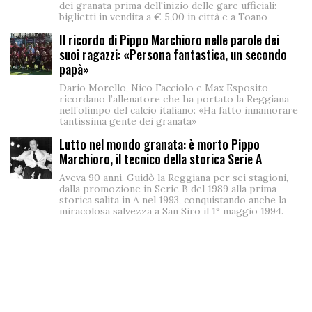
dei granata prima dell'inizio delle gare ufficiali:
biglietti in vendita a € 5,00 in città e a Toano
Il ricordo di Pippo Marchioro nelle parole dei
suoi ragazzi: «Persona fantastica, un secondo
papà»
Dario Morello, Nico Facciolo e Max Esposito
ricordano l’allenatore che ha portato la Reggiana
nell’olimpo del calcio italiano: «Ha fatto innamorare
tantissima gente dei granata»
Lutto nel mondo granata: è morto Pippo
Marchioro, il tecnico della storica Serie A
Aveva 90 anni. Guidò la Reggiana per sei stagioni,
dalla promozione in Serie B del 1989 alla prima
storica salita in A nel 1993, conquistando anche la
miracolosa salvezza a San Siro il 1° maggio 1994.