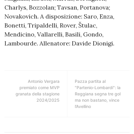
Charlys, Bozzolan; Tavsan, Portanova;
Novakovich. A disposizione: Saro, Enza,
Bonetti, Tripaldelli, Rover, Štulac,
Mendicino, Vallarelli, Basili, Gondo,
Lambourde. Allenatore: Davide Dionigi.
Antonio Vergara
Pazza partita al
premiato come MVP
"Partenio-Lombardi": la
granata della stagione
Reggiana segna tre gol
2024/2025
ma non bastano, vince
l’Avellino