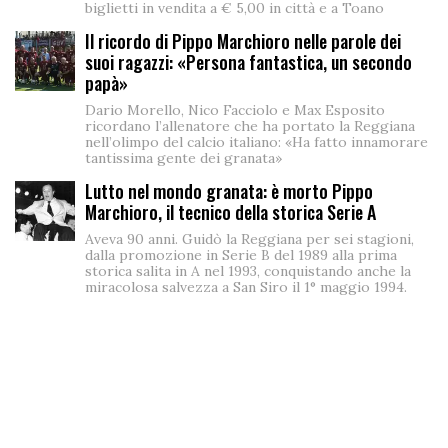
biglietti in vendita a € 5,00 in città e a Toano
Il ricordo di Pippo Marchioro nelle parole dei
suoi ragazzi: «Persona fantastica, un secondo
papà»
Dario Morello, Nico Facciolo e Max Esposito
ricordano l’allenatore che ha portato la Reggiana
nell’olimpo del calcio italiano: «Ha fatto innamorare
tantissima gente dei granata»
Lutto nel mondo granata: è morto Pippo
Marchioro, il tecnico della storica Serie A
Aveva 90 anni. Guidò la Reggiana per sei stagioni,
dalla promozione in Serie B del 1989 alla prima
storica salita in A nel 1993, conquistando anche la
miracolosa salvezza a San Siro il 1° maggio 1994.