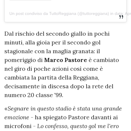
Un post condiviso da TuttoReggiana (@tuttoreggiana)
in data:
Apr
Dal rischio del secondo giallo in pochi
minuti, alla gioia per il secondo gol
stagionale con la maglia granata: il
pomeriggio di
Marco
Pastore
è cambiato
nel giro di poche azioni così come è
cambiata la partita della Reggiana,
decisamente in discesa dopo la rete del
numero 20 classe '99.
«
Segnare in questo stadio è stata una grande
emozione
- ha spiegato Pastore davanti ai
microfoni -
Lo confesso, questo gol me l'ero