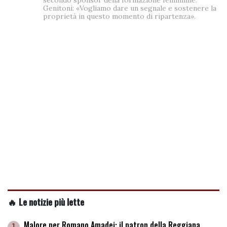
secondo sponsor della formazione femminile.
Genitoni: «Vogliamo dare un segnale e sostenere la
proprietà in questo momento di ripartenza».
🔥 Le notizie più lette
Malore per Romano Amadei: il patron della Reggiana
1