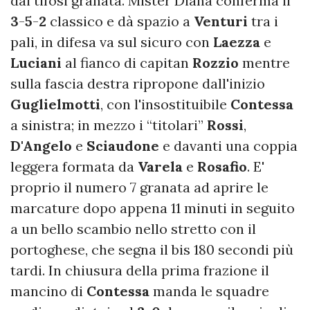
dai tifosi granata. Mister Diana conferma il
3
-
5
-
2
classico e dà spazio a
Venturi
tra i
pali, in difesa va sul sicuro con
Laezza
e
Luciani
al fianco di capitan
Rozzio
mentre
sulla fascia destra ripropone dall'inizio
Guglielmotti
, con l'insostituibile
Contessa
a sinistra; in mezzo i “titolari”
Rossi
,
D'Angelo
e
Sciaudone
e davanti una coppia
leggera formata da
Varela
e
Rosafio
. E'
proprio il numero 7 granata ad aprire le
marcature dopo appena 11 minuti in seguito
a un bello scambio nello stretto con il
portoghese, che segna il bis 180 secondi più
tardi. In chiusura della prima frazione il
mancino di
Contessa
manda le squadre