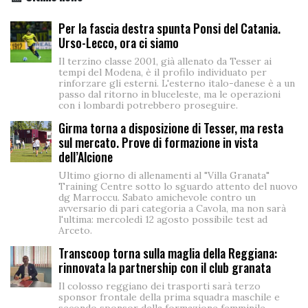
Per la fascia destra spunta Ponsi del Catania.
Urso-Lecco, ora ci siamo
Il terzino classe 2001, già allenato da Tesser ai
tempi del Modena, è il profilo individuato per
rinforzare gli esterni. L'esterno italo-danese è a un
passo dal ritorno in bluceleste, ma le operazioni
con i lombardi potrebbero proseguire.
Girma torna a disposizione di Tesser, ma resta
sul mercato. Prove di formazione in vista
dell’Alcione
Ultimo giorno di allenamenti al "Villa Granata"
Training Centre sotto lo sguardo attento del nuovo
dg Marroccu. Sabato amichevole contro un
avversario di pari categoria a Cavola, ma non sarà
l'ultima: mercoledì 12 agosto possibile test ad
Arceto.
Transcoop torna sulla maglia della Reggiana:
rinnovata la partnership con il club granata
Il colosso reggiano dei trasporti sarà terzo
sponsor frontale della prima squadra maschile e