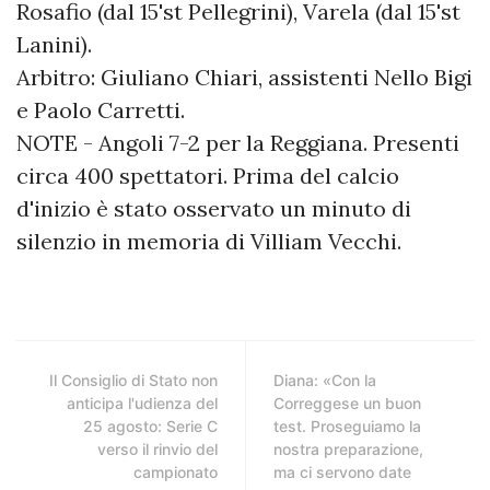
Rosafio (dal 15'st Pellegrini), Varela (dal 15'st
Lanini).
Arbitro: Giuliano Chiari, assistenti Nello Bigi
e Paolo Carretti.
NOTE - Angoli 7-2 per la Reggiana. Presenti
circa 400 spettatori. Prima del calcio
d'inizio è stato osservato un minuto di
silenzio in memoria di Villiam Vecchi.
Il Consiglio di Stato non
Diana: «Con la
anticipa l'udienza del
Correggese un buon
25 agosto: Serie C
test. Proseguiamo la
verso il rinvio del
nostra preparazione,
campionato
ma ci servono date