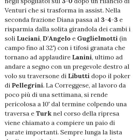
negli spogliatoi sul
3
-
0
dopo un rilancio di
Venturi che si trasforma in assist. Nella
seconda frazione Diana passa al
3
-
4
-
3
e
risparmia dalla solita girandola dei cambi i
soli
Luciani
,
D'Angelo
e
Guglielmotti
(in
campo fino al 32') con i tifosi granata che
tornano ad applaudire
Lanini
, ultimo ad
andare a segno con un pregevole destro al
volo su traversone di
Libutti
dopo il poker
di
Pellegrini
. La Correggese, al lavoro da
poco più di una settimana, si rende
pericolosa a 10' dal termine colpendo una
traversa e
Turk
nel corso della ripresa
viene chiamato a compiere un paio di
parate importanti. Sempre lunga la lista