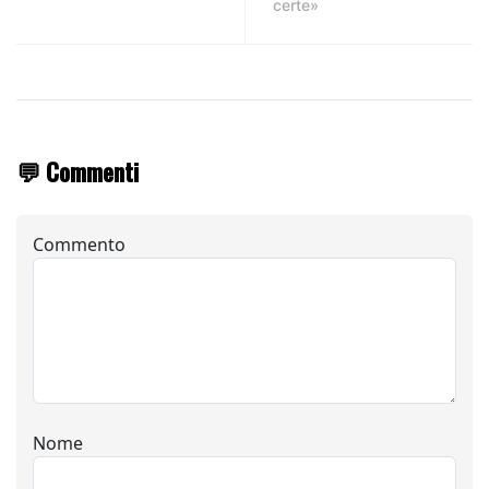
certe»
💬 Commenti