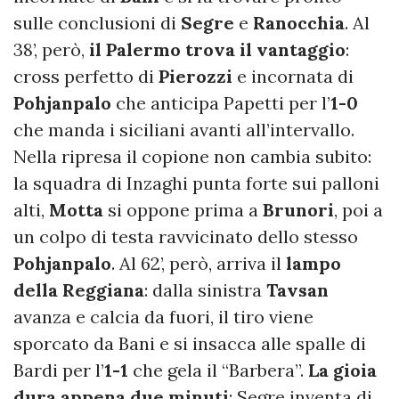
sulle conclusioni di
Segre
e
Ranocchia
. Al
38’, però,
il Palermo trova il vantaggio
:
cross perfetto di
Pierozzi
e incornata di
Pohjanpalo
che anticipa Papetti per l’
1-0
che manda i siciliani avanti all’intervallo.
Nella ripresa il copione non cambia subito:
la squadra di Inzaghi punta forte sui palloni
alti,
Motta
si oppone prima a
Brunori
, poi a
un colpo di testa ravvicinato dello stesso
Pohjanpalo
. Al 62’, però, arriva il
lampo
della Reggiana
: dalla sinistra
Tavsan
avanza e calcia da fuori, il tiro viene
sporcato da Bani e si insacca alle spalle di
Bardi per l’
1-1
che gela il “Barbera”.
La gioia
dura appena due minuti
: Segre inventa di