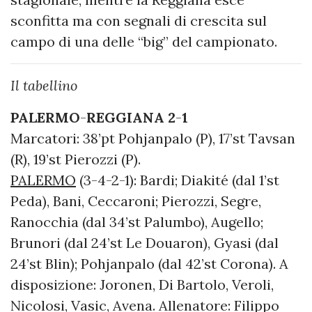
sconfitta ma con segnali di crescita sul
campo di una delle “big” del campionato.
Il tabellino
PALERMO
-
REGGIANA
2
-
1
Marcatori: 38’pt Pohjanpalo (P), 17’st Tavsan
(R), 19’st Pierozzi (P).
PALERMO
(3-4-2-1): Bardi; Diakité (dal 1’st
Peda), Bani, Ceccaroni; Pierozzi, Segre,
Ranocchia (dal 34’st Palumbo), Augello;
Brunori (dal 24’st Le Douaron), Gyasi (dal
24’st Blin); Pohjanpalo (dal 42’st Corona). A
disposizione: Joronen, Di Bartolo, Veroli,
Nicolosi, Vasic, Avena. Allenatore: Filippo