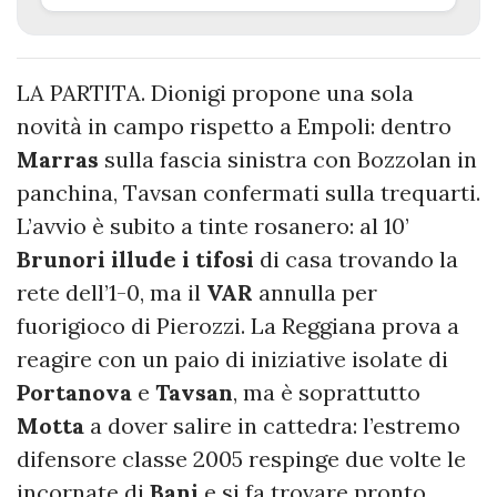
LA PARTITA.
Dionigi propone una sola
novità in campo rispetto a Empoli: dentro
Marras
sulla fascia sinistra con Bozzolan in
panchina, Tavsan confermati sulla trequarti.
L’avvio è subito a tinte rosanero: al 10’
Brunori illude i tifosi
di casa trovando la
rete dell’1-0, ma il
VAR
annulla per
fuorigioco di Pierozzi. La Reggiana prova a
reagire con un paio di iniziative isolate di
Portanova
e
Tavsan
, ma è soprattutto
Motta
a dover salire in cattedra: l’estremo
difensore classe 2005 respinge due volte le
incornate di
Bani
e si fa trovare pronto