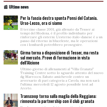
📰 Ultime news
Per la fascia destra spunta Ponsi del Catania.
Urso-Lecco, ora ci siamo
Il terzino classe 2001, già allenato da Tesser ai
tempi del Modena, è il profilo individuato per
rinforzare gli esterni. L'esterno italo-danese è a un
passo dal ritorno in bluceleste, ma le operazioni
con i lombardi potrebbero proseguire.
Girma torna a disposizione di Tesser, ma resta
sul mercato. Prove di formazione in vista
dell’Alcione
Ultimo giorno di allenamenti al "Villa Granata"
Training Centre sotto lo sguardo attento del nuovo
dg Marroccu. Sabato amichevole contro un
avversario di pari categoria a Cavola, ma non sarà
l'ultima: mercoledì 12 agosto possibile test ad
Arceto.
Transcoop torna sulla maglia della Reggiana:
rinnovata la partnership con il club granata