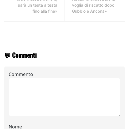
sarà un testa a testa
voglia di riscatto dopo
fino alla fine»
Gubbio e Ancona»
💬 Commenti