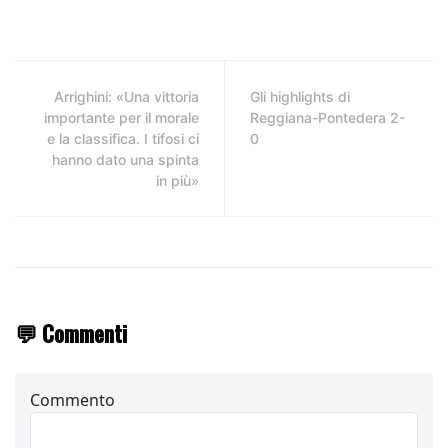
Arrighini: «Una vittoria
Gli highlights di
importante per il morale
Reggiana-Pontedera 2-
e la classifica. I tifosi ci
0
hanno dato una spinta
in più»
💬 Commenti