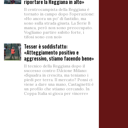
riportare la Reggiana in alto»
Il centrocampista della Reggiana è
tornato in campo dopo l'operazione:
«Ho ancora un po' di fastidio, ma
sono sulla strada giusta. La Serie B
manca, però non sono preoccupato.
Vogliamo partire subito forte, i
tifosi sono con noi»
Tesser è soddisfatto:
«Atteggiamento positivo e
aggressivo, stiamo facendo bene»
Il tecnico della Reggiana dopo il
successo contro l'Alcione Milano:
«Squadra in crescita, ma teniamo i
piedi per terra. Il mercato? Ponsi ci
viene a dare una mano, Castagnetti è
un profilo che stiamo cercando. In
Coppa Italia si gioca per vincere»