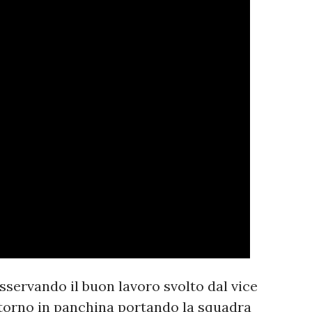
sservando il buon lavoro svolto dal vice
itorno in panchina portando la squadra