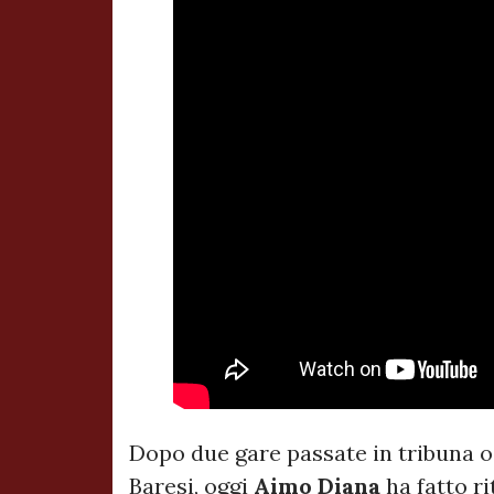
Dopo due gare passate in tribuna o
Baresi, oggi
Aimo Diana
ha fatto r