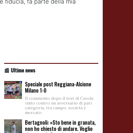
e fiducia, fa parte della mia
📰 Ultime news
Speciale post Reggiana-Alcione
Milano 1-0
Il commento dopo il test di Cavola
vinto contro un avversario di pari
categoria, tra campo, società e
mercato
Bertagnoli: «Sto bene in granata,
non ho chiesto di andare. Voglio