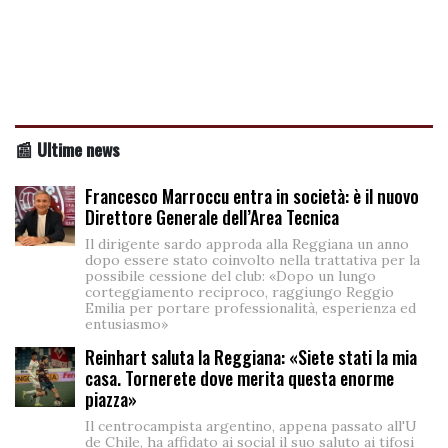
📰 Ultime news
Francesco Marroccu entra in società: è il nuovo
Direttore Generale dell’Area Tecnica
Il dirigente sardo approda alla Reggiana un anno
dopo essere stato coinvolto nella trattativa per la
possibile cessione del club: «Dopo un lungo
corteggiamento reciproco, raggiungo Reggio
Emilia per portare professionalità, esperienza ed
entusiasmo»
Reinhart saluta la Reggiana: «Siete stati la mia
casa. Tornerete dove merita questa enorme
piazza»
Il centrocampista argentino, appena passato all'U
de Chile, ha affidato ai social il suo saluto ai tifosi