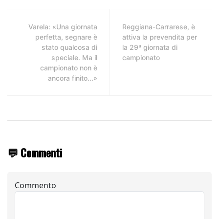
Varela: «Una giornata
Reggiana-Carrarese, è
perfetta, segnare è
attiva la prevendita per
stato qualcosa di
la 29ª giornata di
speciale. Ma il
campionato
campionato non è
ancora finito...»
💬 Commenti