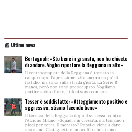
📰 Ultime news
Bertagnoli: «Sto bene in granata, non ho chiesto
di andare. Voglio riportare la Reggiana in alto»
Il centrocampista della Reggiana è tornato in
campo dopo l'operazione: «Ho ancora un po' di
fastidio, ma sono sulla strada giusta. La Serie B
manca, però non sono preoccupato. Vogliamo
partire subito forte, i tifosi sono con noi»
Tesser è soddisfatto: «Atteggiamento positivo e
aggressivo, stiamo facendo bene»
Il tecnico della Reggiana dopo il successo contro
l'Alcione Milano: «Squadra in crescita, ma teniamo i
piedi per terra. Il mercato? Ponsi ci viene a dare
una mano, Castagnetti è un profilo che stiamo