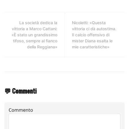
La società dedica la
Nicoletti: «Questa
vittoria a Marco Cattani:
vittoria ci dà autostima.
«È stato un grandissimo
Il calcio offensivo di
tifoso, sempre al fianco
mister Diana esalta le
della Reggiana»
mie caratteristiche»
💬 Commenti