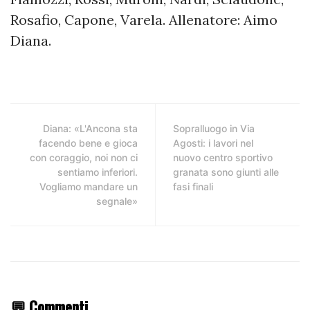
Rosafio, Capone, Varela. Allenatore: Aimo
Diana.
Diana: «L'Ancona sta
Sopralluogo in Via
facendo bene e gioca
Agosti: i lavori nel
con coraggio, noi non ci
nuovo centro sportivo
sentiamo inferiori.
granata sono giunti alle
Vogliamo mandare un
fasi finali
segnale»
💬 Commenti