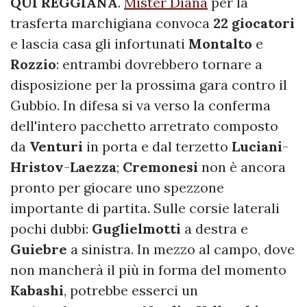
QUI REGGIANA
.
Mister Diana
per la
trasferta marchigiana convoca
22 giocatori
e lascia casa gli infortunati
Montalto
e
Rozzio
: entrambi dovrebbero tornare a
disposizione per la prossima gara contro il
Gubbio. In difesa si va verso la conferma
dell'intero pacchetto arretrato composto
da
Venturi
in porta e dal terzetto
Luciani
-
Hristov
-
Laezza
;
Cremonesi
non è ancora
pronto per giocare uno spezzone
importante di partita. Sulle corsie laterali
pochi dubbi:
Guglielmotti
a destra e
Guiebre
a sinistra. In mezzo al campo, dove
non mancherà il più in forma del momento
Kabashi
, potrebbe esserci un