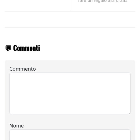
fare un regalo alla città»
💬 Commenti