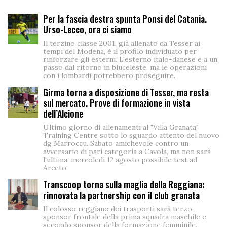
Per la fascia destra spunta Ponsi del Catania.
Urso-Lecco, ora ci siamo
Il terzino classe 2001, già allenato da Tesser ai
tempi del Modena, è il profilo individuato per
rinforzare gli esterni. L'esterno italo-danese è a un
passo dal ritorno in bluceleste, ma le operazioni
con i lombardi potrebbero proseguire.
Girma torna a disposizione di Tesser, ma resta
sul mercato. Prove di formazione in vista
dell’Alcione
Ultimo giorno di allenamenti al "Villa Granata"
Training Centre sotto lo sguardo attento del nuovo
dg Marroccu. Sabato amichevole contro un
avversario di pari categoria a Cavola, ma non sarà
l'ultima: mercoledì 12 agosto possibile test ad
Arceto.
Transcoop torna sulla maglia della Reggiana:
rinnovata la partnership con il club granata
Il colosso reggiano dei trasporti sarà terzo
sponsor frontale della prima squadra maschile e
secondo sponsor della formazione femminile.