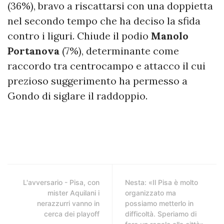
(36%), bravo a riscattarsi con una doppietta
nel secondo tempo che ha deciso la sfida
contro i liguri. Chiude il podio
Manolo
Portanova
(7%), determinante come
raccordo tra centrocampo e attacco il cui
prezioso suggerimento ha permesso a
Gondo di siglare il raddoppio.
L'avversario - Pisa, con
Nesta: «Il Pisa è molto
mister Aquilani i
organizzato ma
nerazzurri vanno in
possiamo metterlo in
cerca dei playoff
difficoltà. Speriamo di