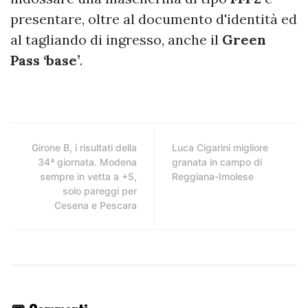
presentare, oltre al documento d'identità ed
al tagliando di ingresso, anche il
Green
Pass ‘base’
.
Girone B, i risultati della
Luca Cigarini migliore
34ª giornata. Modena
granata in campo di
sempre in vetta a +5,
Reggiana-Imolese
solo pareggi per
Cesena e Pescara