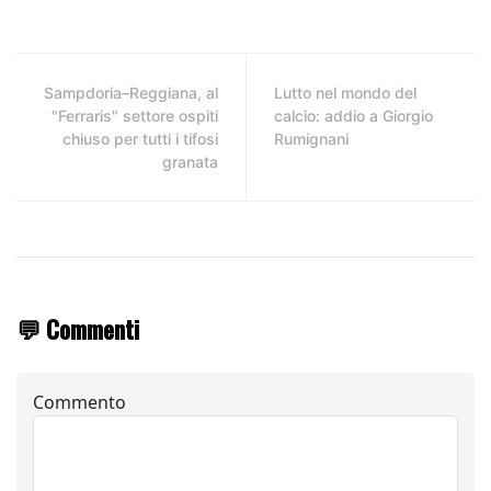
Sampdoria–Reggiana, al
Lutto nel mondo del
"Ferraris" settore ospiti
calcio: addio a Giorgio
chiuso per tutti i tifosi
Rumignani
granata
💬 Commenti