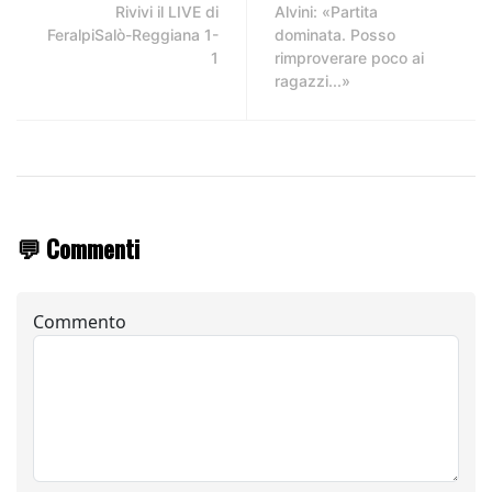
Rivivi il LIVE di
Alvini: «Partita
FeralpiSalò-Reggiana 1-
dominata. Posso
1
rimproverare poco ai
ragazzi...»
💬 Commenti