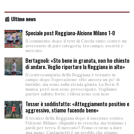
📰 Ultime news
Speciale post Reggiana-Alcione Milano 1-0
Il commento dopo il test di Cavola vinto contro un
avversario di pari categoria, tra campo, società e
mercato
Bertagnoli: «Sto bene in granata, non ho chiesto
di andare. Voglio riportare la Reggiana in alto»
Il centrocampista della Reggiana è tornato in
campo dopo l'operazione: «Ho ancora un po' di
fastidio, ma sono sulla strada giusta. La Serie B
manca, però non sono preoccupato. Vogliamo
partire subito forte, i tifosi sono con noi»
Tesser è soddisfatto: «Atteggiamento positivo e
aggressivo, stiamo facendo bene»
Il tecnico della Reggiana dopo il successo contro
l'Alcione Milano: «Squadra in crescita, ma teniamo i
piedi per terra. Il mercato? Ponsi ci viene a dare
una mano, Castagnetti è un profilo che stiamo