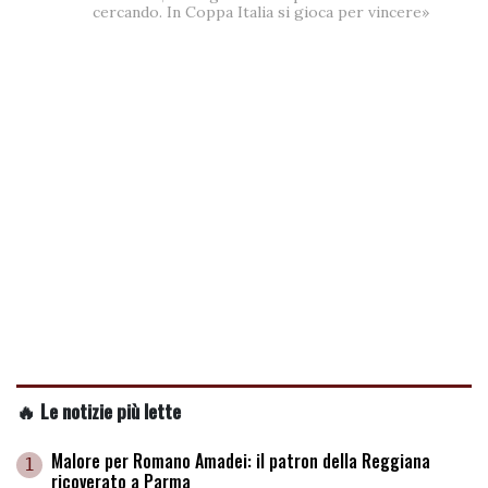
cercando. In Coppa Italia si gioca per vincere»
🔥 Le notizie più lette
Malore per Romano Amadei: il patron della Reggiana
1
ricoverato a Parma