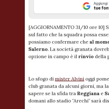
Aggiungi
tue fon
[AGGIORNAMENTO 31/10 ore 10] Sui
sul fatto che la squadra possa ess
possiamo confermare che
al mome
Salerno
. La società granata dovreb
opzione in campo è il
rinvio
della 
Lo sfogo di
mister Alvini
oggi pomer
club granata da alcuni giorni, ma 
sapere se la sfida tra
Reggiana
e
S
domani allo stadio "Arechi" sarà di