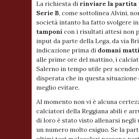
La richiesta di
rinviare la partita
Serie B
, come sottolinea Alvini, n
società intanto ha fatto svolgere in 
tamponi
con i risultati attesi non
input da parte della Lega, da via B
indicazione prima di
domani matt
alle prime ore del mattino, i calci
Salerno in tempo utile per scender
disperata che in questa situazione
meglio evitare.
Al momento non vi è alcuna certez
calciatori della Reggiana abili e ar
di loro è stato visto allenarsi negli
un numero molto esiguo. Se la parti
ultimi test molecolari possano porta