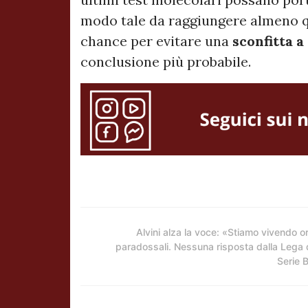
modo tale da raggiungere almeno qu
chance per evitare una
sconfitta a
conclusione più probabile.
Alvini alza la voce: «Stiamo vivendo o
paradossali. Nessuna risposta dalla Lega 
Serie 