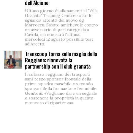
dell’Alcione
Ultimo giorno di allenamenti al "Villa
Granata" Training Centre sotto lo
sguardo attento del nuovo dg
Marroccu. Sabato amichevole contro
un avversario di pari categoria a
Cavola, ma non sarà l'ultima:
mercoledì 12 agosto possibile test
ad Arceto.
Transcoop torna sulla maglia della
Reggiana: rinnovata la
partnership con il club granata
Il colosso reggiano dei trasporti
sarà terzo sponsor frontale della
prima squadra maschile e secondo
sponsor della formazione femminile.
Genitoni: «Vogliamo dare un segnale
e sostenere la proprietà in questo
momento di ripartenza».