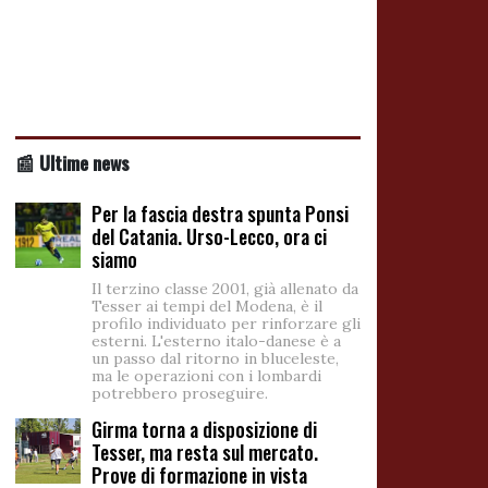
📰 Ultime news
Per la fascia destra spunta Ponsi
del Catania. Urso-Lecco, ora ci
siamo
Il terzino classe 2001, già allenato da
Tesser ai tempi del Modena, è il
profilo individuato per rinforzare gli
esterni. L'esterno italo-danese è a
un passo dal ritorno in bluceleste,
ma le operazioni con i lombardi
potrebbero proseguire.
Girma torna a disposizione di
Tesser, ma resta sul mercato.
Prove di formazione in vista