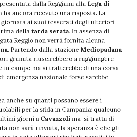
presentata dalla Reggiana alla
Lega di
on ha ancora ricevuto una risposta. La
giornata ai suoi tesserati degli ulteriori
 prima della
tarda serata
. In assenza di
rigata Reggio non verrà fornita alcuna
ina
. Partendo dalla stazione
Mediopadana
atori granata riuscirebbero a raggiungere
e in campo ma si tratterebbe di una corsa
 di emergenza nazionale forse sarebbe
za anche su quanti possano essere i
ruolabili per la sfida in Campania: qualcuno
 ultimi giorni a
Cavazzoli
ma si tratta di
ta non sarà rinviata, la speranza è che gli
re in dote ulteriori risultati negativi in