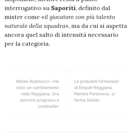
interrogativo su
Saporiti
, definito dal
mister come «
il giocatore con più talento
naturale della squadra
», ma da cui si aspetta
ancora quel salto di intensità necessario
per la categoria.
Mister Rubinacci: «Ho
Le probabili formazioni
visto un cambiamento
di Empoli-Reggiana.
nella Reggiana. Ora
Rientra Portanova, si
servono progressi e
ferma Gondo
continuità»