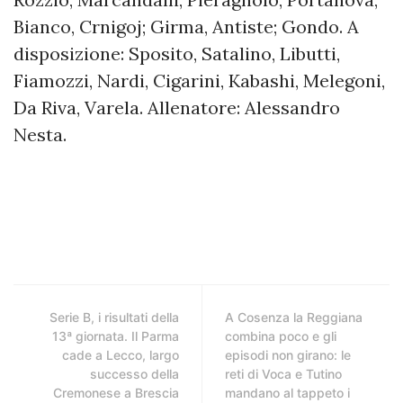
Bianco, Crnigoj; Girma, Antiste; Gondo. A
disposizione: Sposito, Satalino, Libutti,
Fiamozzi, Nardi, Cigarini, Kabashi, Melegoni,
Da Riva, Varela. Allenatore: Alessandro
Nesta.
Serie B, i risultati della
A Cosenza la Reggiana
13ª giornata. Il Parma
combina poco e gli
cade a Lecco, largo
episodi non girano: le
successo della
reti di Voca e Tutino
Cremonese a Brescia
mandano al tappeto i