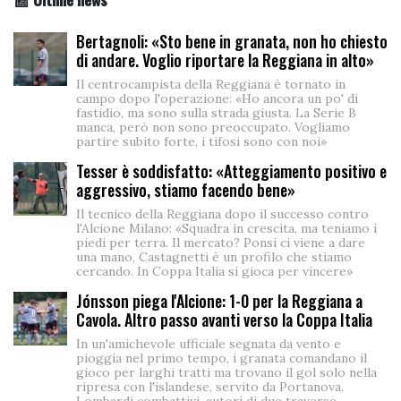
Bertagnoli: «Sto bene in granata, non ho chiesto
di andare. Voglio riportare la Reggiana in alto»
Il centrocampista della Reggiana è tornato in
campo dopo l'operazione: «Ho ancora un po' di
fastidio, ma sono sulla strada giusta. La Serie B
manca, però non sono preoccupato. Vogliamo
partire subito forte, i tifosi sono con noi»
Tesser è soddisfatto: «Atteggiamento positivo e
aggressivo, stiamo facendo bene»
Il tecnico della Reggiana dopo il successo contro
l'Alcione Milano: «Squadra in crescita, ma teniamo i
piedi per terra. Il mercato? Ponsi ci viene a dare
una mano, Castagnetti è un profilo che stiamo
cercando. In Coppa Italia si gioca per vincere»
Jónsson piega l'Alcione: 1-0 per la Reggiana a
Cavola. Altro passo avanti verso la Coppa Italia
In un'amichevole ufficiale segnata da vento e
pioggia nel primo tempo, i granata comandano il
gioco per larghi tratti ma trovano il gol solo nella
ripresa con l'islandese, servito da Portanova.