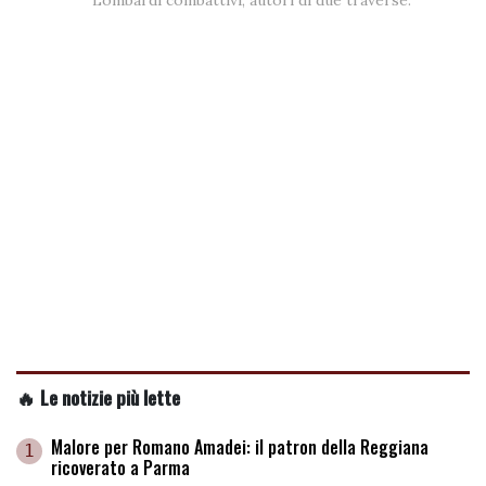
Lombardi combattivi, autori di due traverse.
🔥 Le notizie più lette
Malore per Romano Amadei: il patron della Reggiana
1
ricoverato a Parma