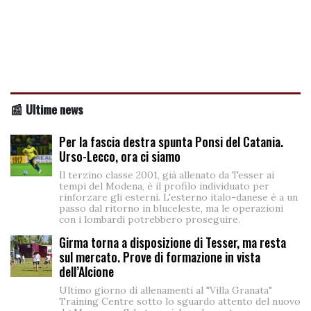
📰 Ultime news
Per la fascia destra spunta Ponsi del Catania.
Urso-Lecco, ora ci siamo
Il terzino classe 2001, già allenato da Tesser ai
tempi del Modena, è il profilo individuato per
rinforzare gli esterni. L'esterno italo-danese è a un
passo dal ritorno in bluceleste, ma le operazioni
con i lombardi potrebbero proseguire.
Girma torna a disposizione di Tesser, ma resta
sul mercato. Prove di formazione in vista
dell’Alcione
Ultimo giorno di allenamenti al "Villa Granata"
Training Centre sotto lo sguardo attento del nuovo