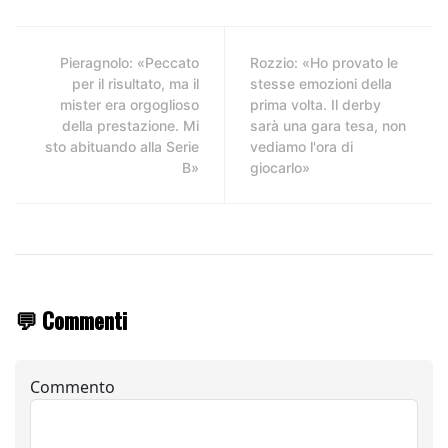
Pieragnolo: «Peccato
Rozzio: «Ho provato le
per il risultato, ma il
stesse emozioni della
mister era orgoglioso
prima volta. Il derby
della prestazione. Mi
sarà una gara tesa, non
sto abituando alla Serie
vediamo l'ora di
B»
giocarlo»
💬 Commenti