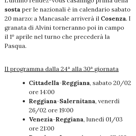
L'ultimo rendez-vous casalingo prima della
sosta
per le nazionali è in calendario sabato
20 marzo: a Mancasale arriverà il
Cosenza
. I
granata di Alvini torneranno poi in campo
il 1º aprile nel turno che precederà la
Pasqua.
Il programma dalla 24ª alla 30ª
giornata
Cittadella
-
Reggiana
, sabato 20/02
ore 14:00
Reggiana
-
Salernitana
, venerdì
26/02 ore 19:00
Venezia
-
Reggiana
, lunedì 01/03
ore 21:00