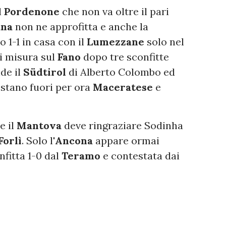
l
Pordenone
che non va oltre il pari
ana
non ne approfitta e anche la
 1-1 in casa con il
Lumezzane
solo nel
di misura sul
Fano
dopo tre sconfitte
de il
Südtirol
di Alberto Colombo ed
restano fuori per ora
Maceratese
e
e il
Mantova
deve ringraziare Sodinha
Forlì
. Solo l'
Ancona
appare ormai
fitta 1-0 dal
Teramo
e contestata dai