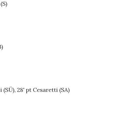
 (S)
B)
zi (SÜ), 28' pt Cesaretti (SA)