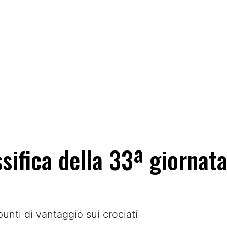
lassifica della 33ª giorna
unti di vantaggio sui crociati