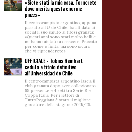
«Siete stati la mia casa. Tornerete
dove merita questa enorme
piazza»
Il centrocampista argentino, appena
passato all'U de Chile, ha affidato ai
social il suo saluto ai tifosi granata:
«Questi anni sono stati molto belli e
mi hanno aiutato a crescere. Peccato
per come è finita, ma sono sicuro
che vi riprenderete»
UFFICIALE - Tobias Reinhart
ceduto a titolo definitivo
all'Universidad de Chile
Il centrocampista argentino lascia il
club granata dopo aver collezionato
69 presenze e 4 reti tra Serie B e
Coppa Italia. Per i lettori di
TuttoReggiana è stato il migliore
giocatore della stagione 2025/26.