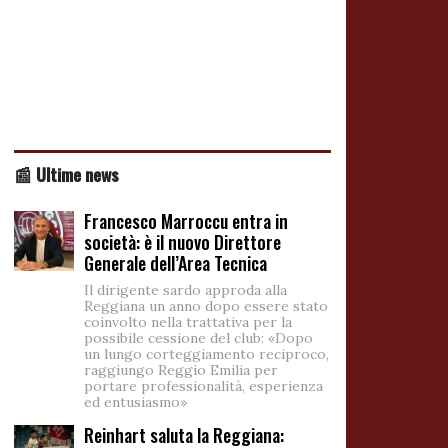
📰 Ultime news
Francesco Marroccu entra in
società: è il nuovo Direttore
Generale dell’Area Tecnica
Il dirigente sardo approda alla
Reggiana un anno dopo essere stato
coinvolto nella trattativa per la
possibile cessione del club: «Dopo
un lungo corteggiamento reciproco,
raggiungo Reggio Emilia per
portare professionalità, esperienza
ed entusiasmo»
Reinhart saluta la Reggiana: