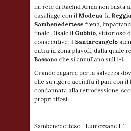
La rete di Rachid Arma non basta a
casalingo con il
Modena
; la
Reggi
Sambenedettese
frena, impattando
finale. Risale il
Gubbio
, vittorioso 
consecutive; il
Santarcangelo
sten
entra in zona playoff, dalla quale 
Bassano
che si annullano sull'1-1.
Grande bagarre per la salvezza dov
che su rigore acciuffa il pari con il
condannata alla retrocessione, scon
propri tifosi.
Sambenedettese - Lumezzane 1-1