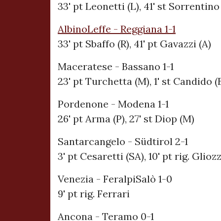
33' pt Leonetti (L), 41' st Sorrentino
AlbinoLeffe - Reggiana 1-1
33' pt Sbaffo (R), 41' pt Gavazzi (A)
Maceratese - Bassano 1-1
23' pt Turchetta (M), 1' st Candido (
Pordenone - Modena 1-1
26' pt Arma (P), 27' st Diop (M)
Santarcangelo - Südtirol 2-1
3' pt Cesaretti (SA), 10' pt rig. Glioz
Venezia - FeralpiSalò 1-0
9' pt rig. Ferrari
Ancona - Teramo 0-1