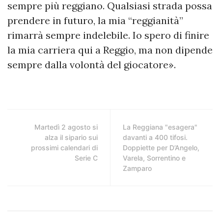
sempre più reggiano. Qualsiasi strada possa
prendere in futuro, la mia “reggianità”
rimarrà sempre indelebile. Io spero di finire
la mia carriera qui a Reggio, ma non dipende
sempre dalla volontà del giocatore».
Martedì 2 agosto si
La Reggiana "esagera"
alza il sipario sui
davanti a 400 tifosi.
prossimi calendari di
Doppiette per D’Angelo,
Serie C
Varela, Sorrentino e
Zamparo