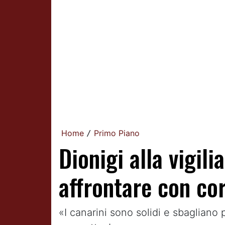
Home
Primo Piano
/
Dionigi alla vigi
affrontare con cor
«I canarini sono solidi e sbaglian