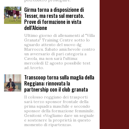
potrebbero proseguire.
Girma torna a disposizione di
Tesser, ma resta sul mercato.
Prove di formazione in vista
dell’Alcione
Ultimo giorno di allenamenti al "Villa
Granata" Training Centre sotto lo
sguardo attento del nuovo dg
Marroccu. Sabato amichevole contro
un avversario di pari categoria a
Cavola, ma non sarà l'ultima:
mercoledì 12 agosto possibile test
ad Arceto.
Transcoop torna sulla maglia della
Reggiana: rinnovata la
partnership con il club granata
Il colosso reggiano dei trasporti
sarà terzo sponsor frontale della
prima squadra maschile e secondo
sponsor della formazione femminile.
Genitoni: «Vogliamo dare un segnale
e sostenere la proprietà in questo
momento di ripartenza».