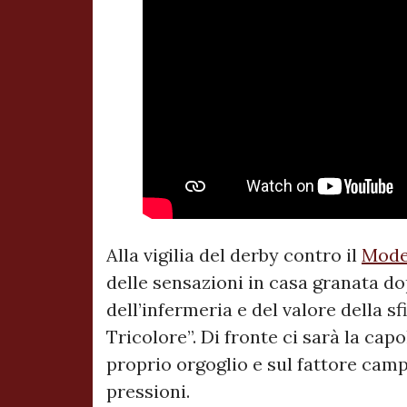
Alla vigilia del derby contro il
Mod
delle sensazioni in casa granata do
dell’infermeria e del valore della s
Tricolore”. Di fronte ci sarà la cap
proprio orgoglio e sul fattore camp
pressioni.