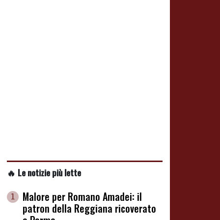
🔥 Le notizie più lette
Malore per Romano Amadei: il
1
patron della Reggiana ricoverato