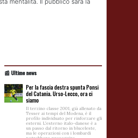
 mentalità. Il pubblico sarà la
📰 Ultime news
Per la fascia destra spunta Ponsi
del Catania. Urso-Lecco, ora ci
siamo
Il terzino classe 2001, già allenato da
Tesser ai tempi del Modena, è il
profilo individuato per rinforzare gli
esterni. L'esterno italo-danese è a
un passo dal ritorno in bluceleste,
ma le operazioni con i lombardi