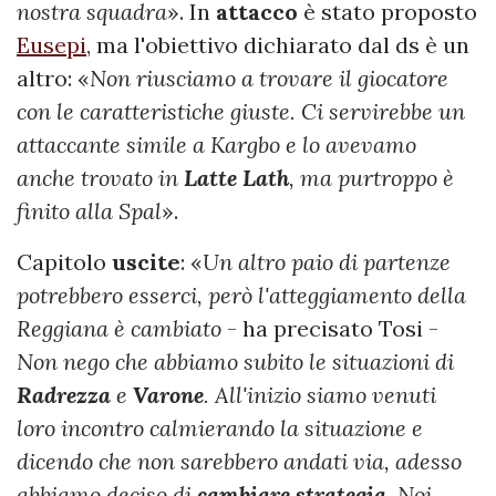
nostra squadra
». In
attacco
è stato proposto
Eusepi
, ma l'obiettivo dichiarato dal ds è un
altro: «
Non riusciamo a trovare il giocatore
con le caratteristiche giuste. Ci servirebbe un
attaccante simile a Kargbo e lo avevamo
anche trovato in
Latte Lath
, ma purtroppo è
finito alla Spal
».
Capitolo
uscite
: «
Un altro paio di partenze
potrebbero esserci, però l'atteggiamento della
Reggiana è cambiato
- ha precisato Tosi -
Non nego che abbiamo subito le situazioni di
Radrezza
e
Varone
. All'inizio siamo venuti
loro incontro calmierando la situazione e
dicendo che non sarebbero andati via, adesso
abbiamo deciso di
cambiare strategia
. Noi