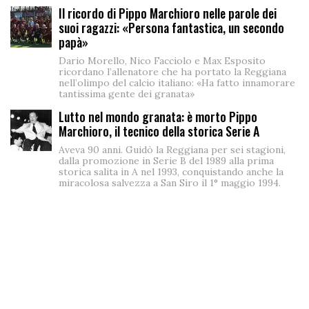
Il ricordo di Pippo Marchioro nelle parole dei
suoi ragazzi: «Persona fantastica, un secondo
papà»
Dario Morello, Nico Facciolo e Max Esposito
ricordano l’allenatore che ha portato la Reggiana
nell’olimpo del calcio italiano: «Ha fatto innamorare
tantissima gente dei granata»
Lutto nel mondo granata: è morto Pippo
Marchioro, il tecnico della storica Serie A
Aveva 90 anni. Guidò la Reggiana per sei stagioni,
dalla promozione in Serie B del 1989 alla prima
storica salita in A nel 1993, conquistando anche la
miracolosa salvezza a San Siro il 1° maggio 1994.