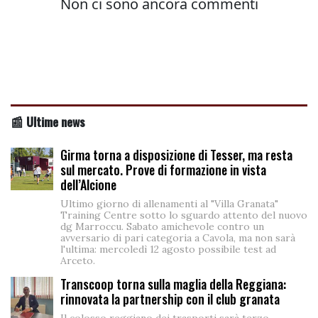
📰 Ultime news
Girma torna a disposizione di Tesser, ma resta
sul mercato. Prove di formazione in vista
dell’Alcione
Ultimo giorno di allenamenti al "Villa Granata"
Training Centre sotto lo sguardo attento del nuovo
dg Marroccu. Sabato amichevole contro un
avversario di pari categoria a Cavola, ma non sarà
l'ultima: mercoledì 12 agosto possibile test ad
Arceto.
Transcoop torna sulla maglia della Reggiana:
rinnovata la partnership con il club granata
Il colosso reggiano dei trasporti sarà terzo