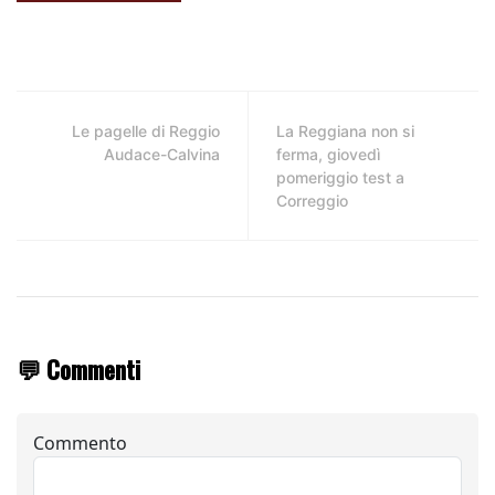
Le pagelle di Reggio
La Reggiana non si
Audace-Calvina
ferma, giovedì
pomeriggio test a
Correggio
💬 Commenti