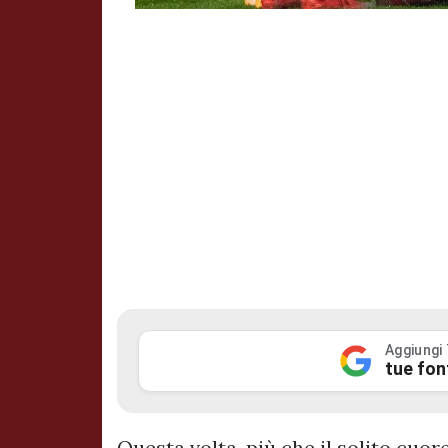
Aggiungi
tue fon
Questa volta, più che il solito cuore