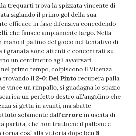
lla trequarti trova la spizzata vincente di
ata siglando il primo gol della sua
nto efficace in fase difensiva concedendo
elli
che finisce ampiamente largo. Nella
n mano il pallino del gioco nel tentativo di
a i granata sono attenti e concentrati su
eno un centimetro agli avversari
 nel primo tempo, colpiscono il Vicenza
sa trovando il
2-0
:
Del Pinto
recupera palla
he vince un rimpallo, si guadagna lo spazio
 scarica un perfetto destro all'angolino che
cenza si getta in avanti, ma sbatte
ttuto solamente dall'
errore
in uscita di
a partita, che non trattiene il pallone e
a torna così alla vittoria dopo ben
8