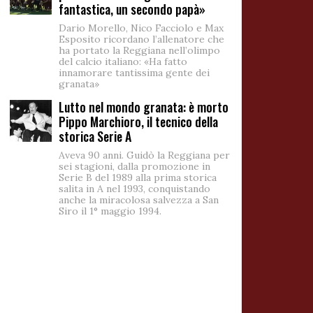
fantastica, un secondo papà»
Dario Morello, Nico Facciolo e Max
Esposito ricordano l’allenatore che
ha portato la Reggiana nell’olimpo
del calcio italiano: «Ha fatto
innamorare tantissima gente dei
granata»
Lutto nel mondo granata: è morto
Pippo Marchioro, il tecnico della
storica Serie A
Aveva 90 anni. Guidò la Reggiana per
sei stagioni, dalla promozione in
Serie B del 1989 alla prima storica
salita in A nel 1993, conquistando
anche la miracolosa salvezza a San
Siro il 1° maggio 1994.