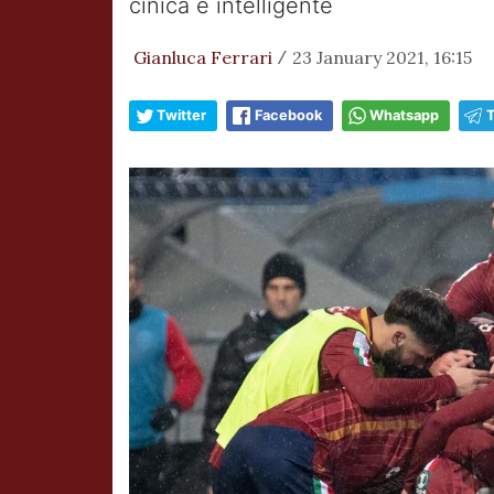
cinica e intelligente
Gianluca Ferrari
23 January 2021, 16:15
/
Twitter
Facebook
Whatsapp