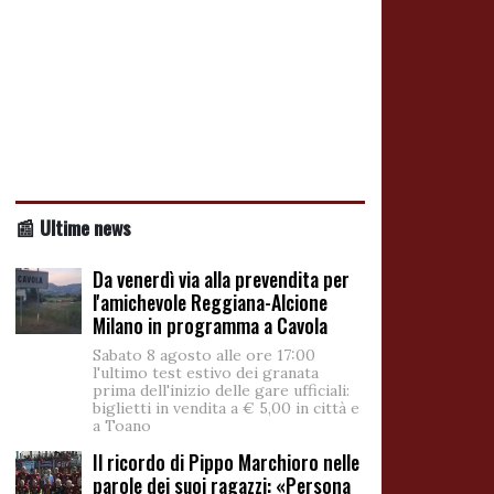
📰 Ultime news
Da venerdì via alla prevendita per
l'amichevole Reggiana-Alcione
Milano in programma a Cavola
Sabato 8 agosto alle ore 17:00
l'ultimo test estivo dei granata
prima dell'inizio delle gare ufficiali:
biglietti in vendita a € 5,00 in città e
a Toano
Il ricordo di Pippo Marchioro nelle
parole dei suoi ragazzi: «Persona