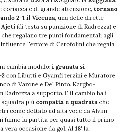
e coriacea e di grande attenzione,
tornano
rando 2-1
il Vicenza
, una delle dirette
i
Ajeti
(di testa su punizione di Radrezza) e
ti che regalano tre punti fondamentali agli
influente l'errore di Cerofolini che regala
ini cambia modulo:
i granata si
-2
con Libutti e Gyamfi terzini e Muratore
anco di Varone e Del Pinto. Kargbo-
n Radrezza a supporto. E il cambio ha i
ra squadra più
compatta e quadrata
che
etri come dettato ad alta voce da Alvini
 fanno la partita per quasi tutto il primo
a vera occasione da gol. Al
18'
la