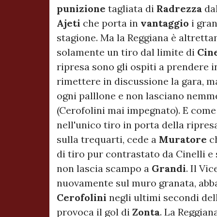
punizione
tagliata di
Radrezza
da
Ajeti
che porta in
vantaggio
i gran
stagione. Ma la Reggiana è altretta
solamente un tiro dal limite di
Cin
ripresa sono gli ospiti a prendere i
rimettere in discussione la gara, m
ogni palllone e non lasciano nemm
(Cerofolini mai impegnato). E come
nell'unico tiro in porta della ripre
sulla trequarti, cede a
Muratore
c
di tiro pur contrastato da Cinelli e
non lascia scampo a
Grandi
. Il Vi
nuovamente sul muro granata, abba
Cerofolini
negli ultimi secondi dell
provoca il gol di
Zonta
. La Reggian