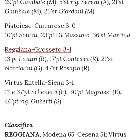
29'pt Gambale (M), 5'st rig. Sereni (A), 21'st
Gambale (M), 25'st Giordani (M)
Pistoiese-Carrarese 3-0
10'pt Sottini, 23'pt Di Massimo, 36'st Martina
Reggiana-Grosseto 3-1
13'pt Lanini (R), 17'pt Contessa (R), 21'st
Nocciolini (G), 47'st Rosafio (R)
Virtus Entella-Siena 3-1
11' e 37'pt Schenetti (E), 30'pt Magrassi (E),
46'pt rig. Guberti (S)
Classifica
REGGIANA
,
Modena 65; Cesena 51; Virtus