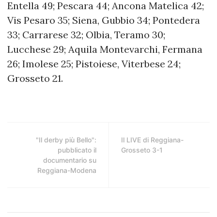
Entella 49; Pescara 44; Ancona Matelica 42;
Vis Pesaro 35; Siena, Gubbio 34; Pontedera
33; Carrarese 32; Olbia, Teramo 30;
Lucchese 29; Aquila Montevarchi, Fermana
26; Imolese 25; Pistoiese, Viterbese 24;
Grosseto 21.
"Il derby più Bello":
Il LIVE di Reggiana-
pubblicato il
Grosseto 3-1
documentario su
Reggiana-Modena