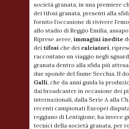
società granata, in una premiere c
dei tifosi granata, presenti alla sfid
fornito l’occasione di rivivere l’e
allo stadio di Reggio Emilia, assap
Riprese aeree,
immagini inedite
d
dei
tifosi
che dei
calciatori
, ripre
raccontano un viaggio negli sguardi d
granata dentro alla sfida più attesa
due sponde del fiume Secchia. Il d
Galli
, che da anni guida la produzi
dai broadcaster in occasione dei pi
internazionali, dalla Serie A alla C
recenti campionati Europei disputati
reggiano di Lentigione, ha invece gu
tecnici della società granata, per r