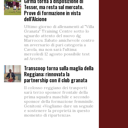
Girma torna a disposizione di
Tesser, ma resta sul mercato.
Prove di formazione in vista
dell’Alcione
Ultimo giorno di allenamenti al "Villa
Granata" Training Centre sotto lo
sguardo attento del nuovo dg
Marroccu. Sabato amichevole contro
un avversario di pari categoria a
Cavola, ma non sarà l'ultima:
mercoledì 12 agosto possibile test
ad Arceto.
Transcoop torna sulla maglia della
Reggiana: rinnovata la
partnership con il club granata
Il colosso reggiano dei trasporti
sarà terzo sponsor frontale della
prima squadra maschile e secondo
sponsor della formazione femminile.
Genitoni: «Vogliamo dare un segnale
e sostenere la proprietà in questo
momento di ripartenza».