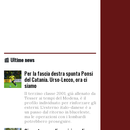
📰 Ultime news
Per la fascia destra spunta Ponsi
del Catania. Urso-Lecco, ora ci
siamo
Il terzino classe 2001, già allenato da
Tesser ai tempi del Modena, è il
profilo individuato per rinforzare gli
esterni. L'esterno italo-danese è a
un passo dal ritorno in bluceleste,
ma le operazioni con i lombardi
potrebbero proseguire.