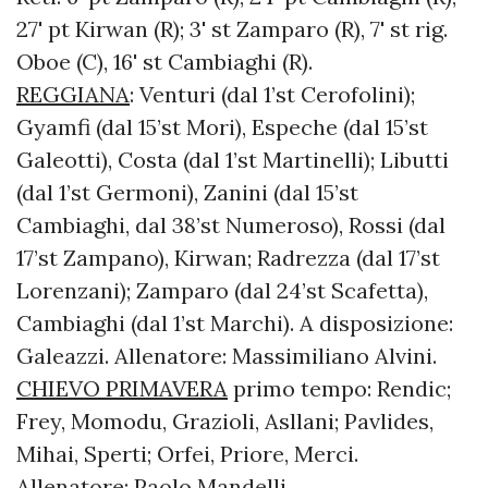
27' pt Kirwan (R); 3' st Zamparo (R), 7' st rig.
Oboe (C), 16' st Cambiaghi (R).
REGGIANA
: Venturi (dal 1’st Cerofolini);
Gyamfi (dal 15’st Mori), Espeche (dal 15’st
Galeotti), Costa (dal 1’st Martinelli); Libutti
(dal 1’st Germoni), Zanini (dal 15’st
Cambiaghi, dal 38’st Numeroso), Rossi (dal
17’st Zampano), Kirwan; Radrezza (dal 17’st
Lorenzani); Zamparo (dal 24’st Scafetta),
Cambiaghi (dal 1’st Marchi). A disposizione:
Galeazzi. Allenatore: Massimiliano Alvini.
CHIEVO PRIMAVERA
primo tempo: Rendic;
Frey, Momodu, Grazioli, Asllani; Pavlides,
Mihai, Sperti; Orfei, Priore, Merci.
Allenatore: Paolo Mandelli.