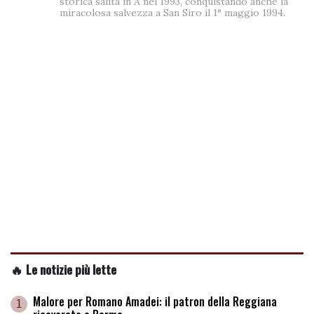
storica salita in A nel 1993, conquistando anche la
miracolosa salvezza a San Siro il 1° maggio 1994.
🔥 Le notizie più lette
Malore per Romano Amadei: il patron della Reggiana
1