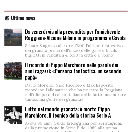
📰 Ultime news
Da venerdì via alla prevendita per l'amichevole
Reggiana-Alcione Milano in programma a Cavola
Sabato 8 agosto alle ore 17:00 l'ultimo test estivo
dei granata prima dell'inizio delle gare ufficiali:
biglietti in vendita a € 5,00 in città e a Toano
Il ricordo di Pippo Marchioro nelle parole dei
suoi ragazzi: «Persona fantastica, un secondo
papà»
Dario Morello, Nico Facciolo e Max Esposito
ricordano l’allenatore che ha portato la Reggiana
nell’olimpo del calcio italiano: «Ha fatto innamorare
tantissima gente dei granata»
Lutto nel mondo granata: è morto Pippo
Marchioro, il tecnico della storica Serie A
Aveva 90 anni. Guidò la Reggiana per sei stagioni,
dalla promozione in Serie B del 1989 alla prima