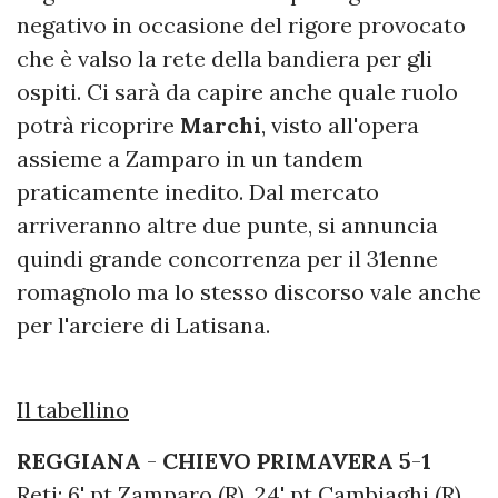
negativo in occasione del rigore provocato
che è valso la rete della bandiera per gli
ospiti. Ci sarà da capire anche quale ruolo
potrà ricoprire
Marchi
, visto all'opera
assieme a Zamparo in un tandem
praticamente inedito. Dal mercato
arriveranno altre due punte, si annuncia
quindi grande concorrenza per il 31enne
romagnolo ma lo stesso discorso vale anche
per l'arciere di Latisana.
Il tabellino
REGGIANA
-
CHIEVO
PRIMAVERA
5
-
1
Reti: 6' pt Zamparo (R), 24' pt Cambiaghi (R),