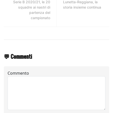
Serie B 2020/21, le 20
Lunetta-Reggiana, la
squadre ai nastri di
storia insieme continua
partenza del
campionato
💬 Commenti