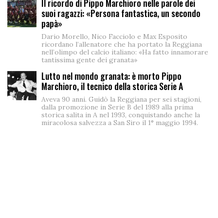
Il ricordo di Pippo Marchioro nelle parole dei
suoi ragazzi: «Persona fantastica, un secondo
papà»
Dario Morello, Nico Facciolo e Max Esposito
ricordano l’allenatore che ha portato la Reggiana
nell’olimpo del calcio italiano: «Ha fatto innamorare
tantissima gente dei granata»
Lutto nel mondo granata: è morto Pippo
Marchioro, il tecnico della storica Serie A
Aveva 90 anni. Guidò la Reggiana per sei stagioni,
dalla promozione in Serie B del 1989 alla prima
storica salita in A nel 1993, conquistando anche la
miracolosa salvezza a San Siro il 1° maggio 1994.