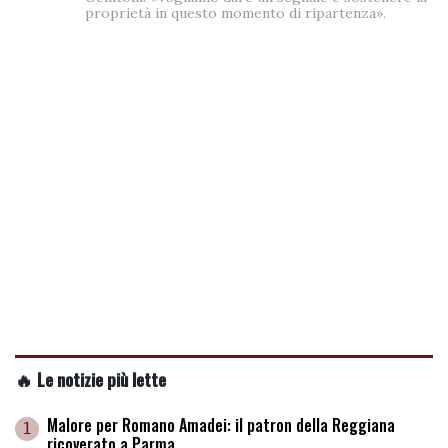
proprietà in questo momento di ripartenza».
🔥 Le notizie più lette
Malore per Romano Amadei: il patron della Reggiana
1
ricoverato a Parma