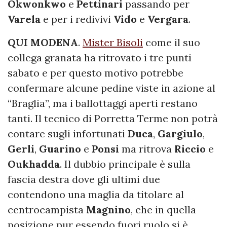
Okwonkwo
e
Pettinari
passando per
Varela
e per i redivivi
Vido
e
Vergara
.
QUI MODENA
.
Mister Bisoli
come il suo
collega granata ha ritrovato i tre punti
sabato e per questo motivo potrebbe
confermare alcune pedine viste in azione al
“Braglia”, ma i ballottaggi aperti restano
tanti. Il tecnico di Porretta Terme non potrà
contare sugli infortunati
Duca
,
Gargiulo
,
Gerli
,
Guarino
e
Ponsi
ma ritrova
Riccio
e
Oukhadda
. Il dubbio principale è sulla
fascia destra dove gli ultimi due
contendono una maglia da titolare al
centrocampista
Magnino
, che in quella
posizione pur essendo fuori ruolo si è