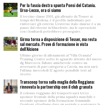
Per la fascia destra spunta Ponsi del Catania.
Urso-Lecco, ora ci siamo
Il terzino classe 2001, già allenato da Tesser ai
tempi del Modena, è il profilo individuato per
rinforzare gli esterni. L'esterno italo-danese è a un
passo dal ritorno in bluceleste, ma le operazioni
con i lombardi potrebbero proseguire.
Girma torna a disposizione di Tesser, ma resta
sul mercato. Prove di formazione in vista
dell’Alcione
Ultimo giorno di allenamenti al "Villa Granata"
Training Centre sotto lo sguardo attento del nuovo
dg Marroccu. Sabato amichevole contro un
avversario di pari categoria a Cavola, ma non sarà
l'ultima: mercoledì 12 agosto possibile test ad
Arceto.
Transcoop torna sulla maglia della Reggiana:
rinnovata la partnership con il club granata
Il colosso reggiano dei trasporti sarà terzo
sponsor frontale della prima squadra maschile e
secondo sponsor della formazione femminile.
Genitoni: «Vogliamo dare un segnale e sostenere la